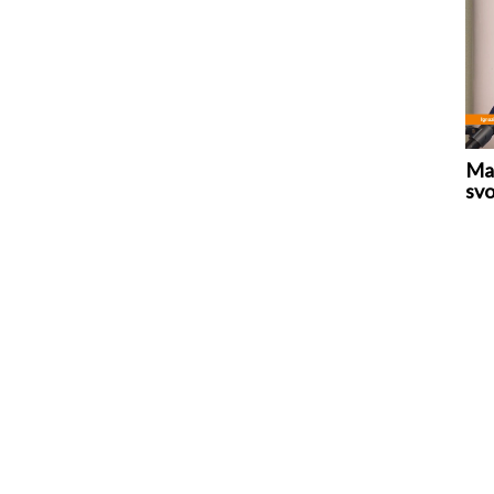
Mar
svo