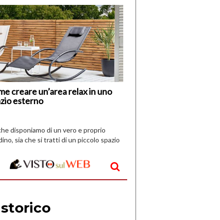
di
I
Nuovi
Vespri
e creare un’area relax in uno
zio esterno
che disponiamo di un vero e proprio
dino, sia che si tratti di un piccolo spazio
aperto, l’idea è […]