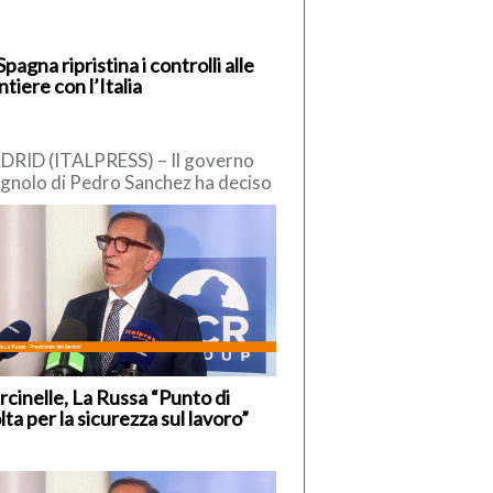
Spagna ripristina i controlli alle
ntiere con l’Italia
RID (ITALPRESS) – Il governo
gnolo di Pedro Sanchez ha deciso
reintrodurre “temporaneamente” i
trolli alle frontiere interne, nei […]
cinelle, La Russa “Punto di
lta per la sicurezza sul lavoro”