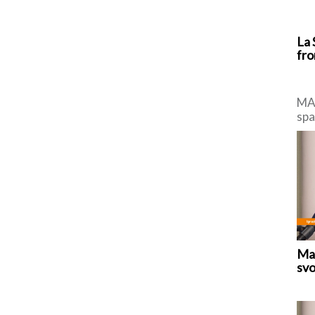
La 
fro
MAD
spa
di 
con
Mar
svo