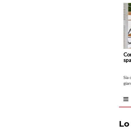
Com
spa
Sia 
giar
all’