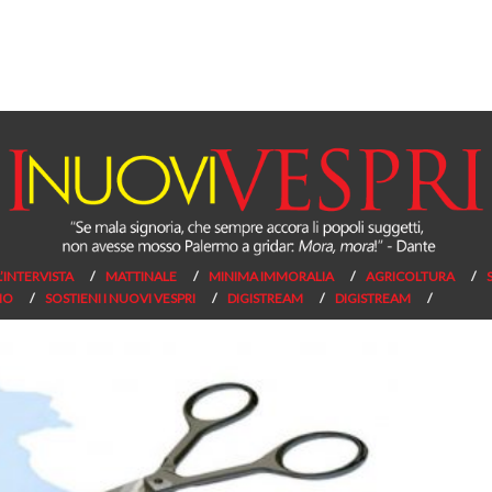
L’INTERVISTA
MATTINALE
MINIMA IMMORALIA
AGRICOLTURA
NO
SOSTIENI I NUOVI VESPRI
DIGISTREAM
DIGISTREAM