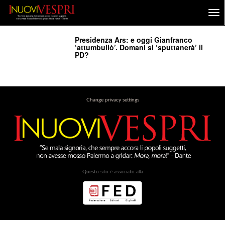
Presidenza Ars: e oggi Gianfranco
‘attumbuliò’. Domani si ‘sputtanerà’ il
PD?
Change privacy settings
Questo sito è associato alla