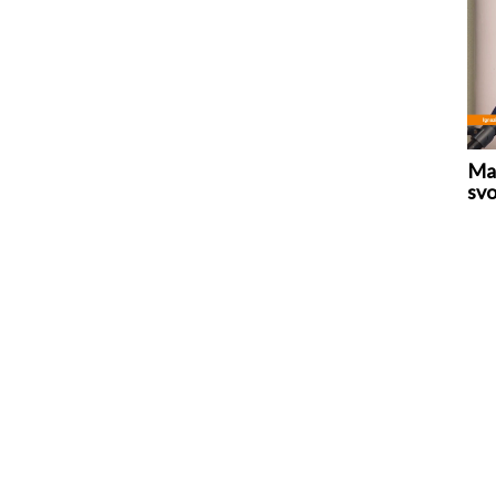
Mar
svo