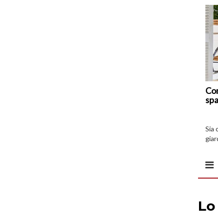
Com
spa
Sia 
giar
all’