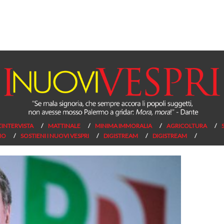
L’INTERVISTA
MATTINALE
MINIMA IMMORALIA
AGRICOLTURA
NO
SOSTIENI I NUOVI VESPRI
DIGISTREAM
DIGISTREAM