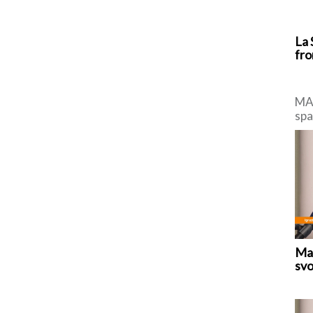
La 
fro
MAD
spa
di 
con
Mar
svo