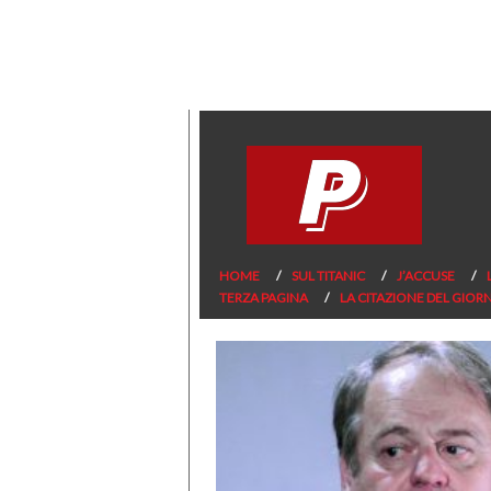
HOME
SUL TITANIC
J’ACCUSE
TERZA PAGINA
LA CITAZIONE DEL GIOR