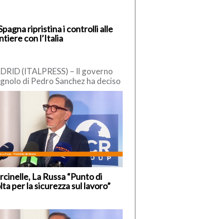
Spagna ripristina i controlli alle
ntiere con l’Italia
RID (ITALPRESS) – Il governo
gnolo di Pedro Sanchez ha deciso
reintrodurre “temporaneamente” i
trolli alle frontiere interne, nei […]
cinelle, La Russa “Punto di
lta per la sicurezza sul lavoro”