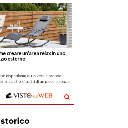
di
I
Nuovi
Vespri
e creare un’area relax in uno
zio esterno
che disponiamo di un vero e proprio
dino, sia che si tratti di un piccolo spazio
aperto, l’idea è […]