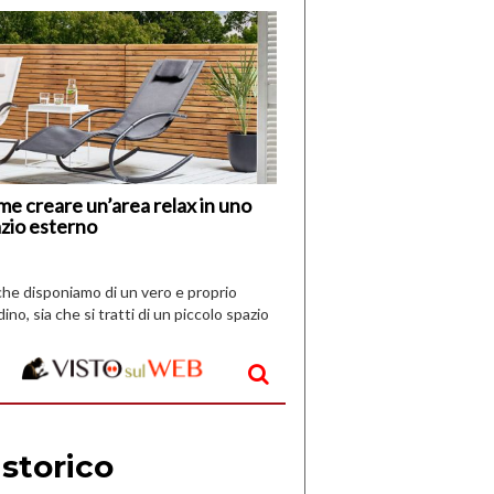
di
I
Nuovi
Vespri
e creare un’area relax in uno
zio esterno
che disponiamo di un vero e proprio
dino, sia che si tratti di un piccolo spazio
aperto, l’idea è […]