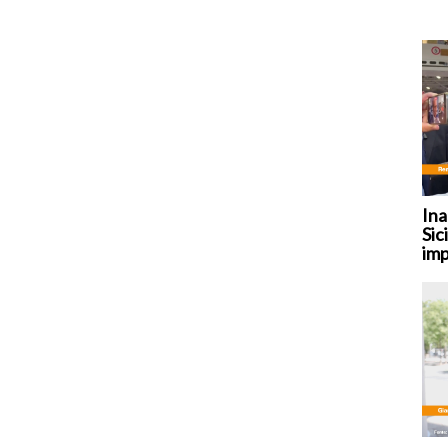
Ina
Sic
imp