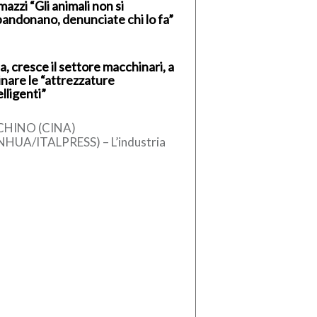
azzi “Gli animali non si
andonano, denunciate chi lo fa”
a, cresce il settore macchinari, a
inare le “attrezzature
elligenti”
CHINO (CINA)
NHUA/ITALPRESS) – L’industria
ese dei macchinari ha registrato
 crescita stabile nel primo
estre del 2026, sostenuta
l’aumento […]