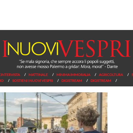
L’INTERVISTA
MATTINALE
MINIMA IMMORALIA
AGRICOLTURA
NO
SOSTIENI I NUOVI VESPRI
DIGISTREAM
DIGISTREAM