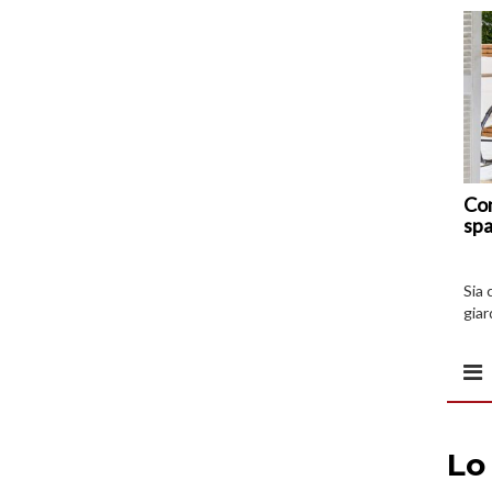
Com
spa
Sia 
giar
all’