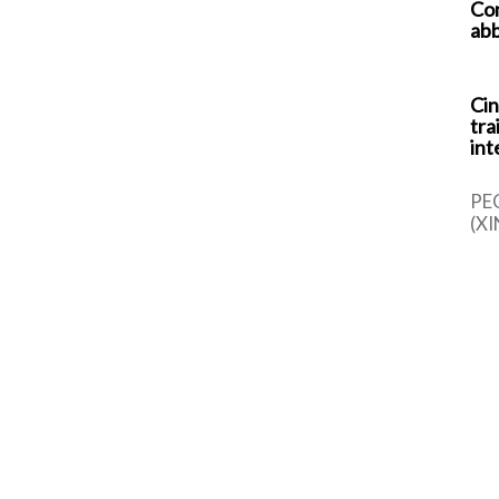
Com
abb
Cin
tra
int
PE
(XI
cin
una
sem
dal