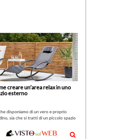
di
I
Nuovi
Vespri
e creare un’area relax in uno
zio esterno
che disponiamo di un vero e proprio
dino, sia che si tratti di un piccolo spazio
aperto, l’idea è […]