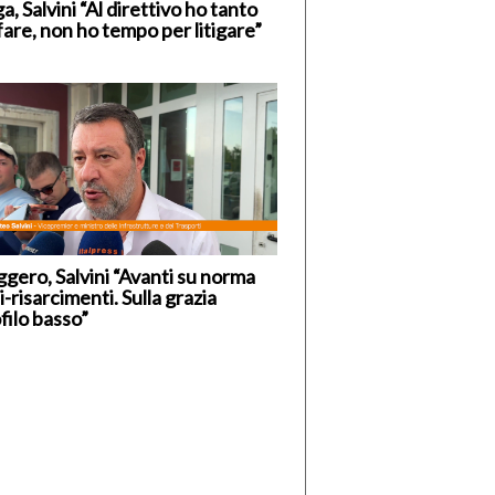
a, Salvini “Al direttivo ho tanto
fare, non ho tempo per litigare”
gero, Salvini “Avanti su norma
i-risarcimenti. Sulla grazia
filo basso”