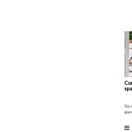
Com
spa
Sia 
giar
all’