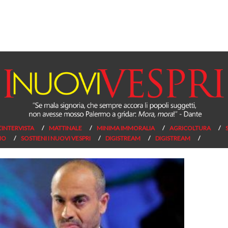
L’INTERVISTA
MATTINALE
MINIMA IMMORALIA
AGRICOLTURA
NO
SOSTIENI I NUOVI VESPRI
DIGISTREAM
DIGISTREAM