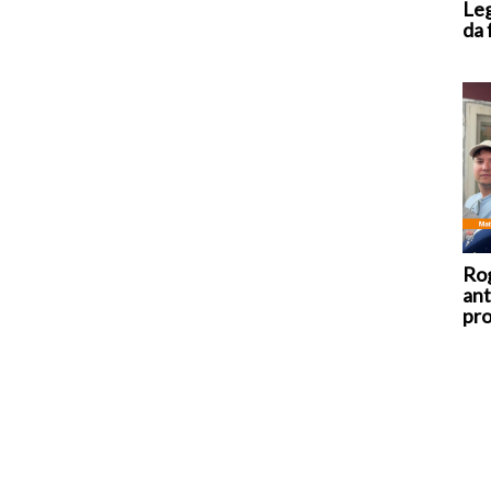
Leg
da 
Rog
ant
pro