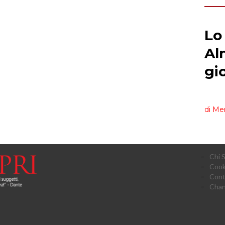
Chi 
Cook
Cont
Chan