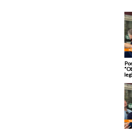
Pon
“Ob
leg