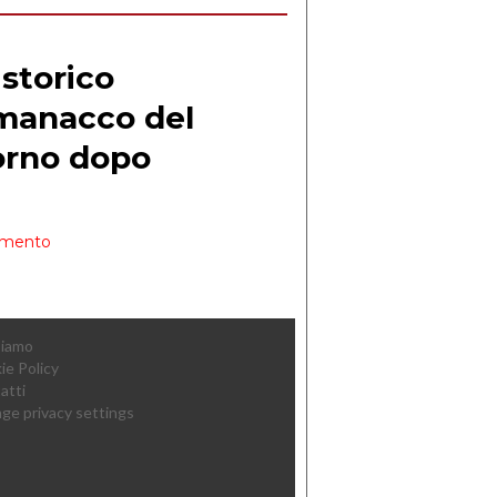
Siamo
ie Policy
atti
ge privacy settings