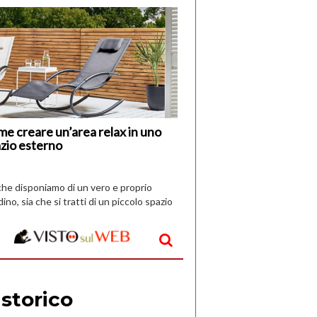
di
I
Nuovi
Vespri
e creare un’area relax in uno
zio esterno
che disponiamo di un vero e proprio
dino, sia che si tratti di un piccolo spazio
aperto, l’idea è […]