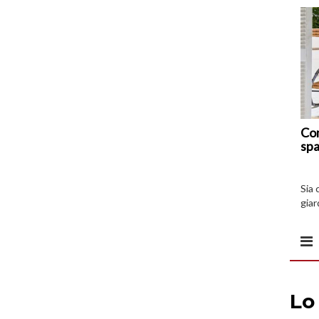
Com
spa
Sia 
giar
all’