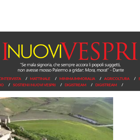
L’INTERVISTA
MATTINALE
MINIMA IMMORALIA
AGRICOLTURA
NO
SOSTIENI I NUOVI VESPRI
DIGISTREAM
DIGISTREAM