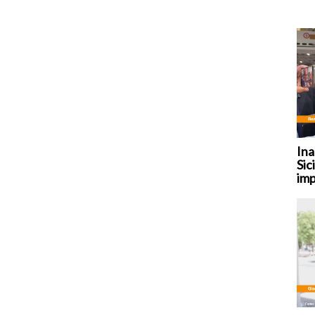
Ina
Sic
imp