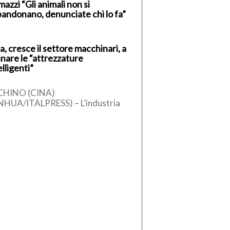
azzi “Gli animali non si
andonano, denunciate chi lo fa”
a, cresce il settore macchinari, a
inare le “attrezzature
elligenti”
CHINO (CINA)
NHUA/ITALPRESS) – L’industria
ese dei macchinari ha registrato
 crescita stabile nel primo
estre del 2026, sostenuta
l’aumento […]