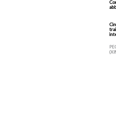
Com
abb
Cin
tra
int
PE
(XI
cin
una
sem
dal