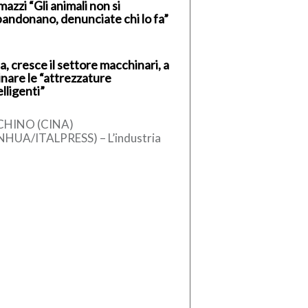
azzi “Gli animali non si
andonano, denunciate chi lo fa”
a, cresce il settore macchinari, a
inare le “attrezzature
elligenti”
CHINO (CINA)
NHUA/ITALPRESS) – L’industria
ese dei macchinari ha registrato
 crescita stabile nel primo
estre del 2026, sostenuta
l’aumento […]