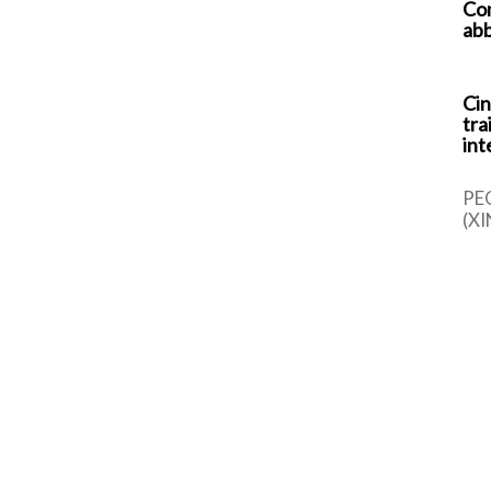
Com
abb
Cin
tra
int
PE
(XI
cin
una
sem
dal