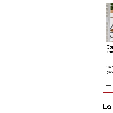
Com
spa
Sia 
giar
all’