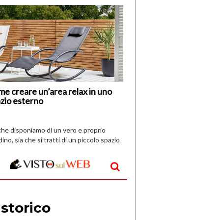
di
I
Nuovi
Vespri
e creare un’area relax in uno
zio esterno
che disponiamo di un vero e proprio
dino, sia che si tratti di un piccolo spazio
aperto, l’idea è […]