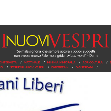
L’INTERVISTA
MATTINALE
MINIMA IMMORALIA
AGRICOLTURA
NO
SOSTIENI I NUOVI VESPRI
DIGISTREAM
DIGISTREAM