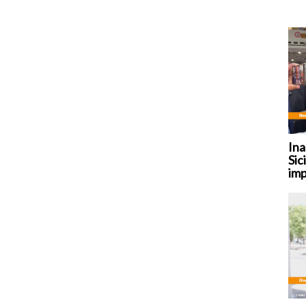
Ina
Sic
imp