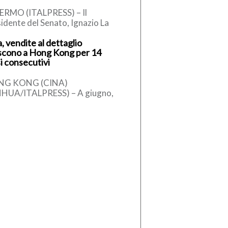
ERMO (ITALPRESS) – Il
idente del Senato, Ignazio La
sa, secondo quanto apprende
, vendite al dettaglio
alpress, ha telefonato al sindaco
scono a Hong Kong per 14
alermo, […]
i consecutivi
NG KONG (CINA)
NHUA/ITALPRESS) – A giugno,
tima provvisoria del valore
lessivo delle vendite al
taglio di Hong Kong […]