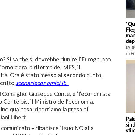
“Qu
Fleg
man
dep
ROM
di F
? Si sa che si dovrebbe riunire l’Eurogruppo.
sui 
Int
iorno c’era la riforma del MES, il
Borr
ità. Ora è stato messo al secondo punto,
scritto
scenarieconomici.it.
l Consiglio, Giuseppe Conte, e ‘l’economista
 Conte bis, il Ministro dell’economia,
ino qualcosa, riportiamo la presa di
ani Liberi:
Pal
sind
l comunicato – ribadisce il suo NO alla
sti