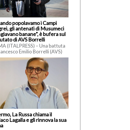
ando popolavamo i Campi
rei, gli antenati di Musumeci
giavano banane”, è bufera sul
utato di AVS Borrelli
A (ITALPRESS) – Una battuta
rancesco Emilio Borrelli (AVS)
siciliani ha innescato polemiche.
ervistato da Radio Cusano,
elli […]
ermo, La Russa chiama il
aco Lagalla e gli rinnova la sua
ma