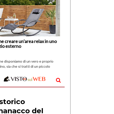
di
I
Nuovi
Vespri
e creare un’area relax in uno
zio esterno
che disponiamo di un vero e proprio
ino, sia che si tratti di un piccolo
o all’aperto, l’idea è […]