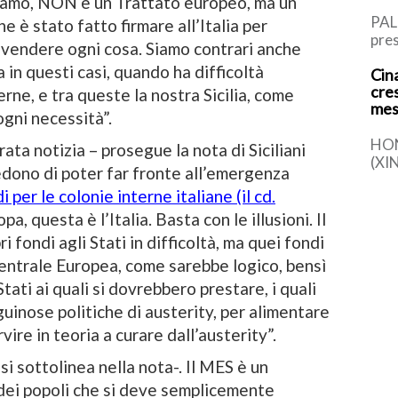
rdiamo, NON è un Trattato europeo, ma un
PAL
he è stato fatto firmare all’Italia per
pres
 svendere ogni cosa. Siamo contrari anche
Rus
 in questi casi, quando ha difficoltà
Cina
l’It
cre
di P
rne, e tra queste la nostra Sicilia, come
mes
ogni necessità”.
HO
ata notizia – prosegue la nota di Siciliani
(XI
redono di poter far fronte all’emergenza
la s
 per le colonie interne italiane (il cd.
comp
det
pa, questa è l’Italia. Basta con le illusioni. Il
 fondi agli Stati in difficoltà, ma quei fondi
entrale Europea, come sarebbe logico, bensì
Stati ai quali si dovrebbero prestare, i quali
uinose politiche di austerity, per alimentare
ire in teoria a curare dall’austerity”.
si sottolinea nella nota-. Il MES è un
dei popoli che si deve semplicemente