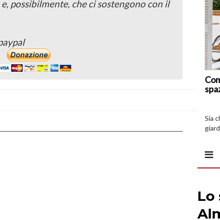
 e, possibilmente, che ci sostengono con il
paypal
Com
spa
Sia 
giard
spazi