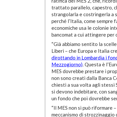
ratifica del MES 2, che, rico
trattato parallelo, capestro, c
strangolarla e costringerla a
perché l’Italia, come sempre fa
economiche usa le colonie inte
bancomat a cui attingere per 
“Già abbiamo sentito la sceller
Liberi – che Europa e Italia c
dirottando in Lombardia i fondi
Mezzogiorno)
. Questa è l’Euro
MES dovrebbe prestare i propri
non sono creati dalla Banca C
chiesti a sua volta agli stessi 
si devono indebitare, con sang
un fondo che poi dovrebbe serv
“Il MES non si può riformare – 
meccanismo di strozzinaggio 