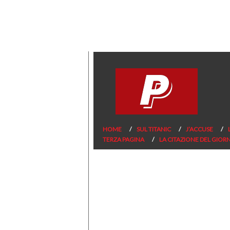
HOME
SUL TITANIC
J’ACCUSE
TERZA PAGINA
LA CITAZIONE DEL GIOR