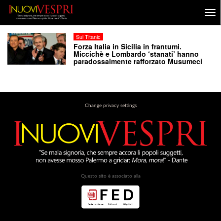
Sul Titanic
Forza Italia in Sicilia in frantumi.
Miccichè e Lombardo ‘stanati’ hanno
paradossalmente rafforzato Musumeci
Change privacy settings
Questo sito è associato alla