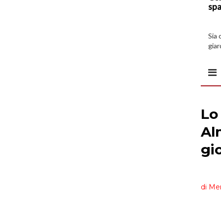
spa
Sia 
giar
all’