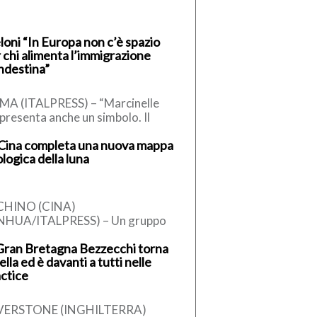
oni “In Europa non c’è spazio
 chi alimenta l’immigrazione
ndestina”
A (ITALPRESS) – “Marcinelle
presenta anche un simbolo. Il
bolo dello straordinario
Cina completa una nuova mappa
tributo che decine di milioni di
logica della luna
liani hanno […]
CHINO (CINA)
INHUA/ITALPRESS) – Un gruppo
ricerca in Cina ha completato una
Gran Bretagna Bezzecchi torna
ta geologica aggiornata
sella ed è davanti a tutti nelle
l’intera Luna in scala […]
ctice
LVERSTONE (INGHILTERRA)