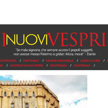
L’INTERVISTA
MATTINALE
MINIMA IMMORALIA
AGRICOLTURA
NO
SOSTIENI I NUOVI VESPRI
DIGISTREAM
DIGISTREAM