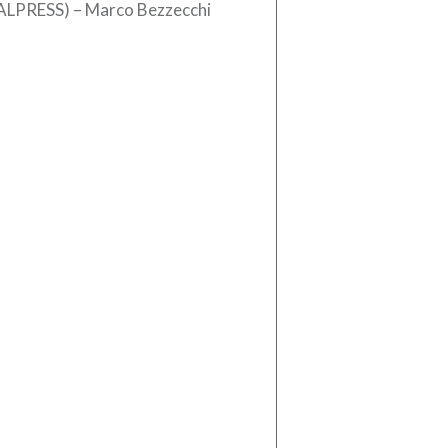
ALPRESS) – Marco Bezzecchi
rilia) è tornato in sella ed è
nato a volare. Il pilota di Rimini […]