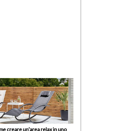
di
I
Nuovi
Vespri
e creare un’area relax in uno