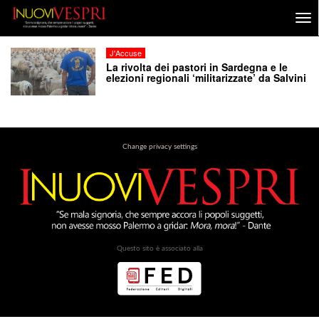
J'Accuse
La rivolta dei pastori in Sardegna e le
elezioni regionali ‘militarizzate’ da Salvini
Change privacy settings
Questo sito è associato alla