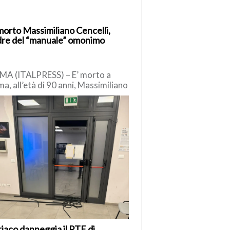
morto Massimiliano Cencelli,
re del “manuale” omonimo
A (ITALPRESS) – E’ morto a
a, all’età di 90 anni, Massimiliano
celli, funzionario della
ocrazia Cristiana degli anni ’60.
iaco danneggia il PTE di