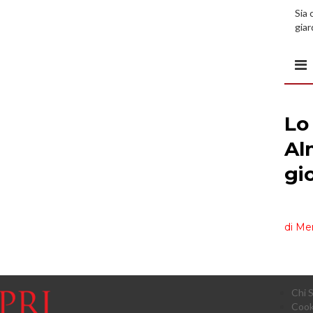
Sia 
giar
all’
Chi 
Cook