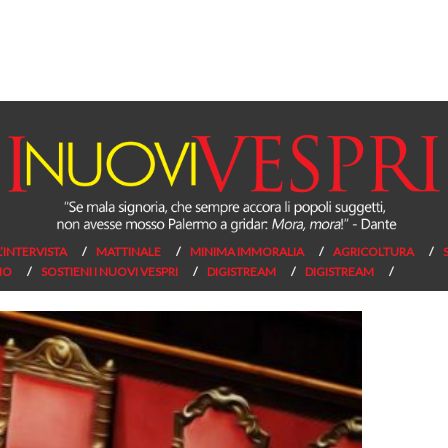
L’INTERVISTA
MATTINALE
MINIMA IMMORALIA
AGRICOLTURA
NO
SOSTIENI I NUOVI VESPRI
DIGISTREAM
DIGISTREAM