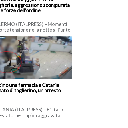
heria, aggressione scongiurata
le forze dell’ordine
LERMO (ITALPRESS) – Momenti
forte tensione nella notte al Punto
ritoriale di Emergenza (PTE) di
heria, dove un uomo […]
inò una farmacia a Catania
ato di taglierino, un arresto
ANIA (ITALPRESS) – E’ stato
estato, per rapina aggravata,
omo che, il 26 aprile scorso,
’interno di una farmacia di […]