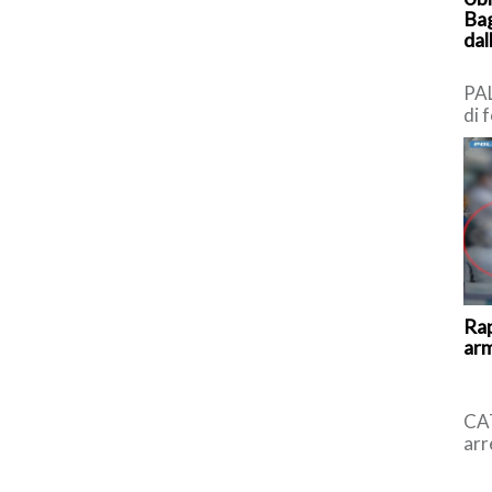
Bag
dal
PA
di 
Ter
Bag
Rap
arm
CAT
arr
l’u
all