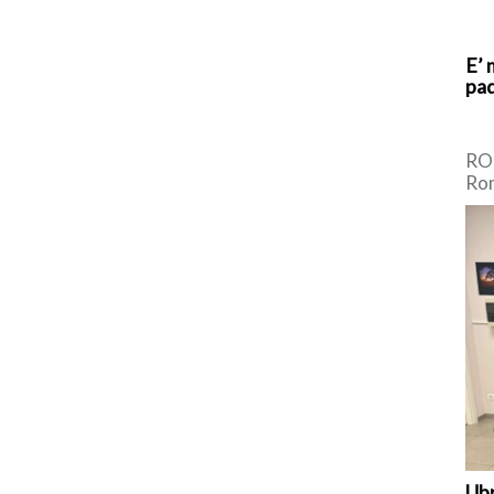
E’ 
pad
ROM
Rom
Cen
Dem
[…]
Ubr