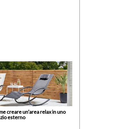
di
I
Nuovi
Vespri
e creare un’area relax in uno
zio esterno