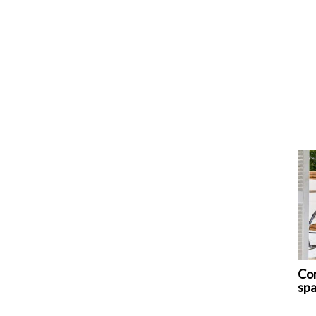
Com
spa