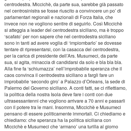
centrodestra. Miccichè, da parte sua, sarebbe già passato
nel centrosinistra se fosse riuscito a convincere un po’ di
parlamentari regionali e nazionali di Forza Italia, che
invece non ne vogliono sentire di seguirlo. Così Miccichè
si atteggia a leader del centrodestra siciliano, ma è troppo
‘scafato’ per non sapere che nel centrodestra siciliano
sono in tanti ad avere voglia di ‘impiombarlo’ se dovesse
tentare di ripresentarsi, con la casacca del centrodestra,
per la carica di presidente dell’Ars. Musumeci, da parte
sua, si agita, minaccia di candidarsi da solo e bla bla bla.
Alla fine fa ‘schiumazza’ nell’improbabile speranza che il
caos convinca il centrodestra siciliano a fargli fare un
improbabile ‘secondo giro’ a Palazzo d’Orleans, la sede di
Palermo del Governo siciliano. A conti fatti, se ci riflettiamo,
la politica della nostra Isola deve fare i conti con due
ultrasessantenni che vogliono arrivare a 70 anni e passarli
con il potere tra le mani. Insomma, Miccichè e Musumeci
pensano di essere politicamente immortali. Ci chiediamo e
chiediamo: che speranza ha la politica siciliana con
Miccichè e Musumeci che ‘armano’ una turilla al giorno