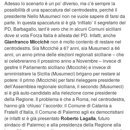
Adesso lo scenario è un po’ diverso, ma c’è sempre la
possibilità di una spaccatura del centrodestra, perché il
presidente Nello Musumeci non ne vuole sapere di farsi da
parte. In questa spaccatura si è già ‘infilato’ il segretario del
PD, Barbagallo, tant’è vero che in alcuni Comuni siciliani
dove si vota Forza Italia è alleata del PD. Infatti, anche
Gianfranco Miccichè
non è molto contento di restare nel
centrodestra. Sia Miccichè a 67 anni, sia Musumeci a 66
anni, un anno prima delle elezioni regionali siciliane – che
si celebreranno il prossimo anno a Novembre – invece di
gestire il Parlamento siciliano (Miccichè) e invece di
amministrare la Sicilia (Musumeci) brigano per restare al
potere: il primo (Miccichè) per farsi rieleggere presidente
dell’Assemblea regionale siciliana, il secondo (Musumeci)
si è già auto-candidato alla rielezione come presidente
della Regione. Il problema è che a Roma, nel centrodestra,
hanno già ‘chiuso’ l’accordo: il Comune di Catania a
Fratelli d’Italia, il Comune di Palermo agli ex democristiani
(e infatti si è già presentato
Roberto Lagalla
, futuro
sindaco di Palermo) e alla presidenza della Regione alla