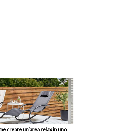
di
I
Nuovi
Vespri
e creare un’area relax in uno