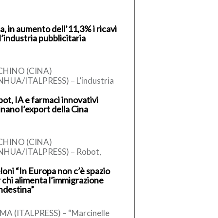
a, in aumento dell’11,3% i ricavi
l’industria pubblicitaria
CHINO (CINA)
NHUA/ITALPRESS) – L’industria
blicitaria cinese ha generato
ot, IA e farmaci innovativi
avi per oltre 1.000 miliardi di yuan
inano l’export della Cina
rca 147,27 miliardi di […]
CHINO (CINA)
INHUA/ITALPRESS) – Robot,
dotti legati all’intelligenza
oni “In Europa non c’è spazio
ificiale (IA) e farmaci innovativi
 chi alimenta l’immigrazione
nno emergendo come nuovi
ndestina”
ori della crescita […]
A (ITALPRESS) – “Marcinelle