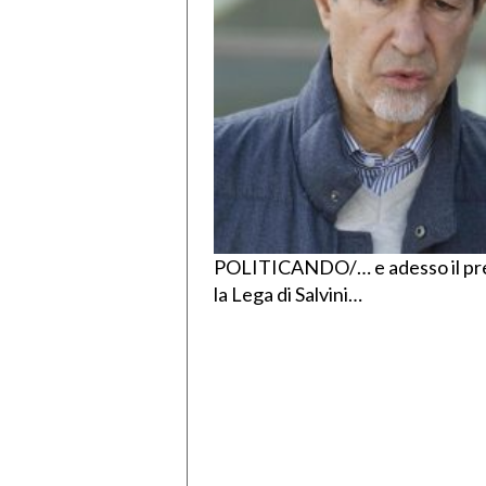
POLITICANDO/… e adesso il pre
la Lega di Salvini…