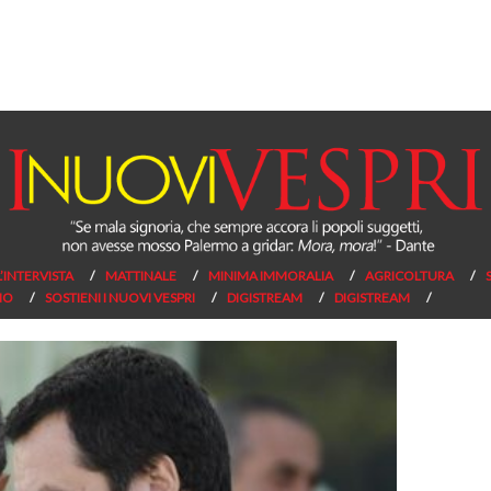
L’INTERVISTA
MATTINALE
MINIMA IMMORALIA
AGRICOLTURA
NO
SOSTIENI I NUOVI VESPRI
DIGISTREAM
DIGISTREAM