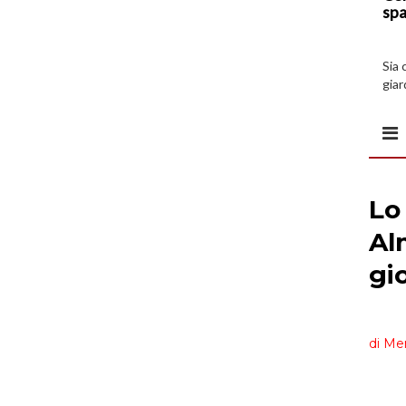
spa
Sia 
giar
all’