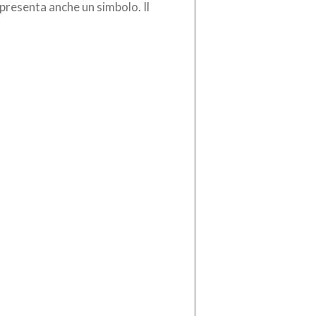
presenta anche un simbolo. Il
bolo dello straordinario
tributo che decine di milioni di
liani hanno […]