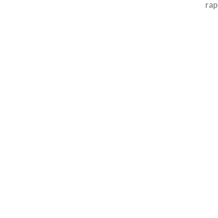
rap
sim
con
ita