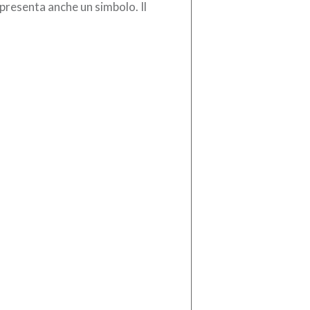
presenta anche un simbolo. Il
bolo dello straordinario
tributo che decine di milioni di
liani hanno […]