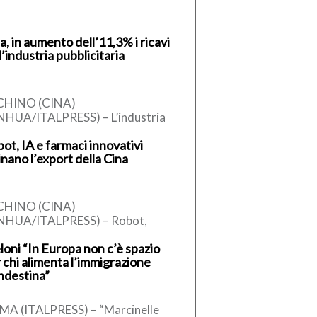
a, in aumento dell’11,3% i ricavi
l’industria pubblicitaria
CHINO (CINA)
NHUA/ITALPRESS) – L’industria
blicitaria cinese ha generato
ot, IA e farmaci innovativi
avi per oltre 1.000 miliardi di yuan
inano l’export della Cina
rca 147,27 miliardi di […]
CHINO (CINA)
INHUA/ITALPRESS) – Robot,
dotti legati all’intelligenza
oni “In Europa non c’è spazio
ificiale (IA) e farmaci innovativi
 chi alimenta l’immigrazione
nno emergendo come nuovi
ndestina”
ori della crescita […]
A (ITALPRESS) – “Marcinelle