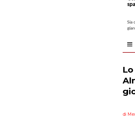
spa
Sia 
giar
all’