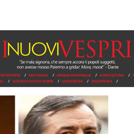
L’INTERVISTA
MATTINALE
MINIMA IMMORALIA
AGRICOLTURA
NO
SOSTIENI I NUOVI VESPRI
DIGISTREAM
DIGISTREAM