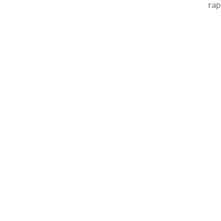
rap
sim
con
ita