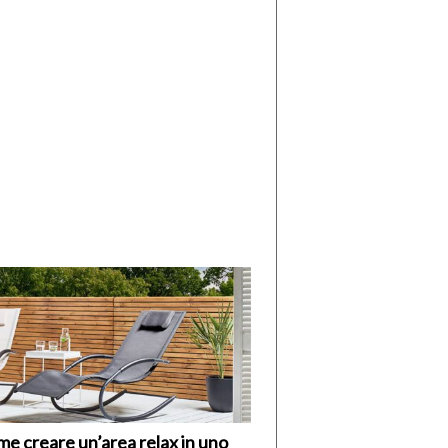
di
I
Nuovi
Vespri
e creare un’area relax in uno