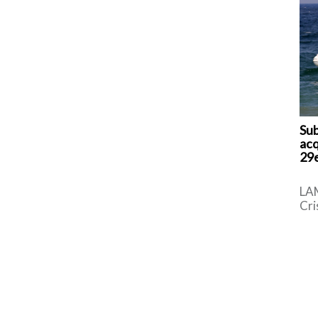
Sub
acq
29e
LA
Cri
gio
vit
pom