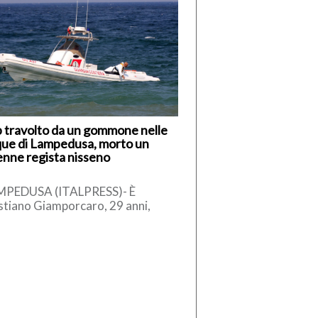
 travolto da un gommone nelle
ue di Lampedusa, morto un
nne regista nisseno
MPEDUSA (ITALPRESS)- È
stiano Giamporcaro, 29 anni,
vane regista di Caltanissetta, la
tima della tragedia avvenuta nel
eriggio di ieri, […]