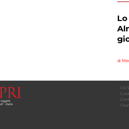
Chi 
Cook
Cont
Chan