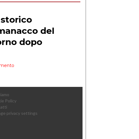
Siamo
ie Policy
atti
ge privacy settings