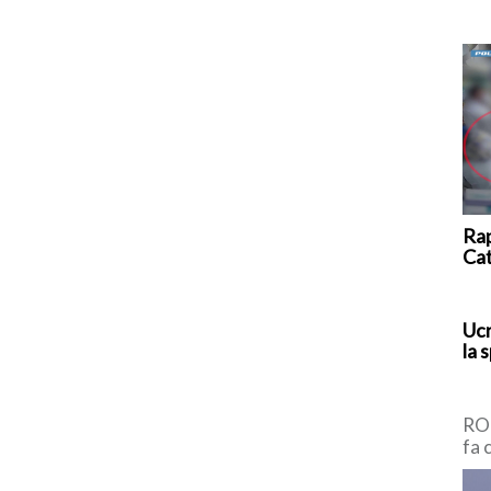
Rap
Ca
Ucr
la 
ROM
fa 
pro
di 