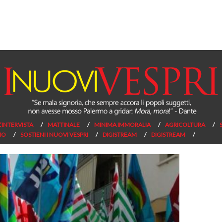
L’INTERVISTA
MATTINALE
MINIMA IMMORALIA
AGRICOLTURA
NO
SOSTIENI I NUOVI VESPRI
DIGISTREAM
DIGISTREAM