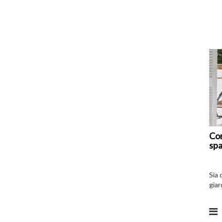
Com
spa
Sia 
giar
all’