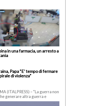
ina in una farmacia, un arresto a
tania
aina, Papa “E’ tempo di fermare
spirale di violenza”
A (ITALPRESS) – “La guerra non
che generare altra guerra e
voca enormi sofferenze. E’ tempo
fermare la […]