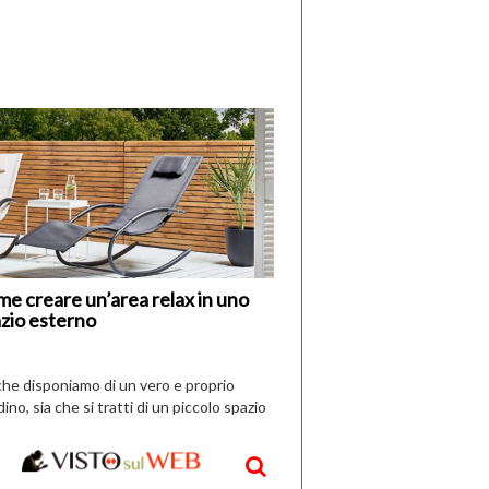
di
I
Nuovi
Vespri
e creare un’area relax in uno
zio esterno
che disponiamo di un vero e proprio
dino, sia che si tratti di un piccolo spazio
aperto, l’idea è […]