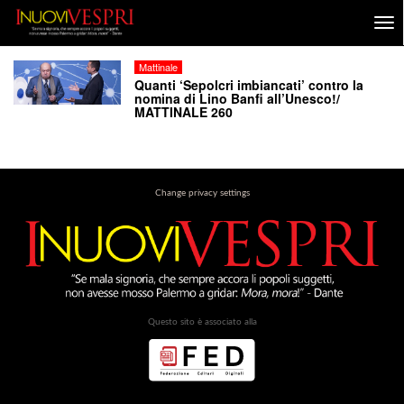
Mattinale
Quanti ‘Sepolcri imbiancati’ contro la
nomina di Lino Banfi all’Unesco!/
MATTINALE 260
Change privacy settings
Questo sito è associato alla