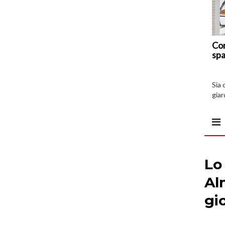
Com
spa
Sia 
giar
all’