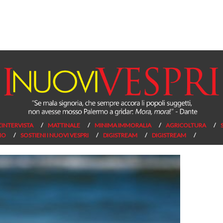
L’INTERVISTA
MATTINALE
MINIMA IMMORALIA
AGRICOLTURA
NO
SOSTIENI I NUOVI VESPRI
DIGISTREAM
DIGISTREAM