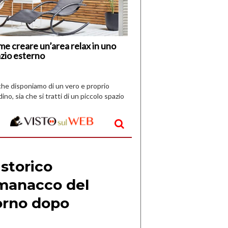
Vespri
e creare un’area relax in uno
zio esterno
che disponiamo di un vero e proprio
dino, sia che si tratti di un piccolo spazio
aperto, l’idea è […]