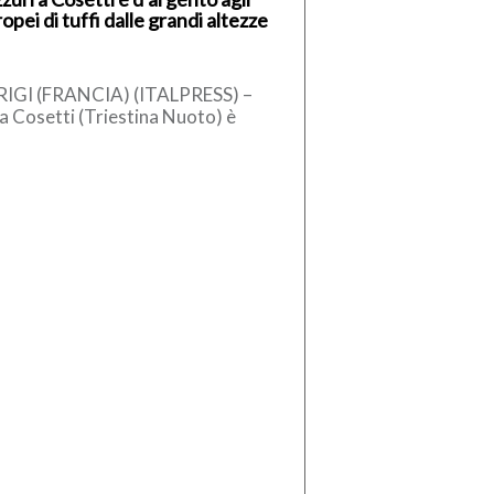
opei di tuffi dalle grandi altezze
traliana […]
IGI (FRANCIA) (ITALPRESS) –
sa Cosetti (Triestina Nuoto) è
aglia d’argento nei tuffi dalle
ndi altezze femminili agli Europei
[…]