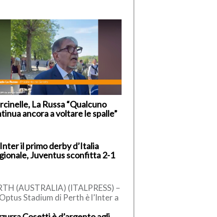
cinelle, La Russa “Qualcuno
tinua ancora a voltare le spalle”
’Inter il primo derby d’Italia
gionale, Juventus sconfitta 2-1
RTH (AUSTRALIA) (ITALPRESS) –
’Optus Stadium di Perth è l’Inter a
ndersi il primo derby d’Italia della
zzurra Cosetti è d’argento agli
gione. Nell’amichevole