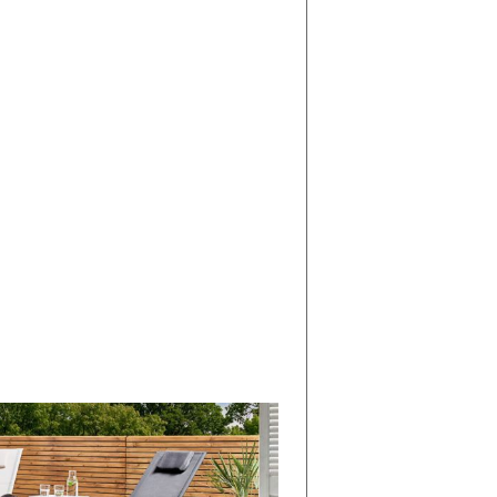
di
I
Nuovi