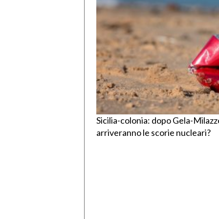
Sicilia-colonia: dopo Gela-Milaz
arriveranno le scorie nucleari?