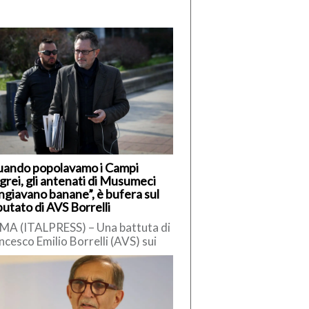
uando popolavamo i Campi
grei, gli antenati di Musumeci
giavano banane”, è bufera sul
utato di AVS Borrelli
A (ITALPRESS) – Una battuta di
ncesco Emilio Borrelli (AVS) sui
iliani ha innescato polemiche.
ervistato da Radio Cusano,
relli […]