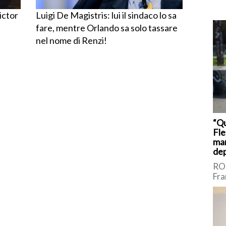
ictor
Luigi De Magistris: lui il sindaco lo sa
fare, mentre Orlando sa solo tassare
nel nome di Renzi!
“Q
Fle
man
dep
ROM
Fra
sic
Int
Bor