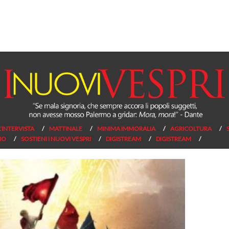
L’INTERVISTA
MATTINALE
MINIMA IMMORALIA
AGRICOLTURA
NO
SOSTIENI I NUOVI VESPRI
DIGISTREAM
DIGISTREAM