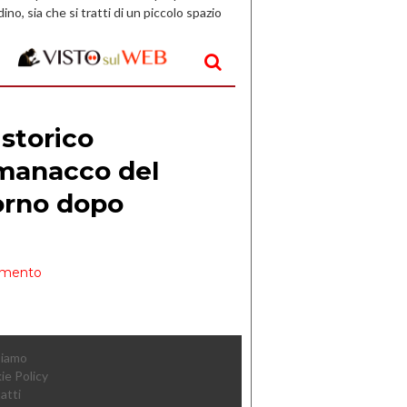
dino, sia che si tratti di un piccolo spazio
aperto, l’idea è […]
Siamo
ie Policy
atti