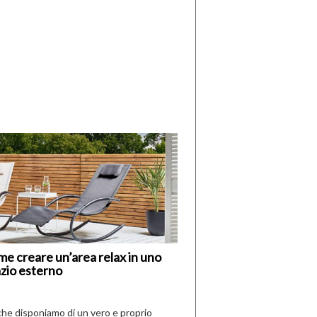
di
I
Nuovi
Vespri
e creare un’area relax in uno
zio esterno
che disponiamo di un vero e proprio