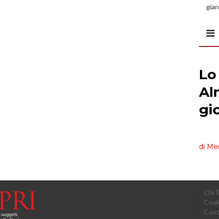
giar
all’
Chi 
Cook
Cont