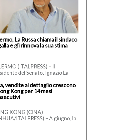
ermo, La Russa chiama il sindaco
alla e gli rinnova la sua stima
ERMO (ITALPRESS) – Il
sidente del Senato, Ignazio La
sa, secondo quanto apprende
a, vendite al dettaglio crescono
talpress, ha telefonato al sindaco
ong Kong per 14 mesi
Palermo, […]
secutivi
NG KONG (CINA)
NHUA/ITALPRESS) – A giugno, la
ma provvisoria del valore
plessivo delle vendite al
taglio di Hong Kong […]