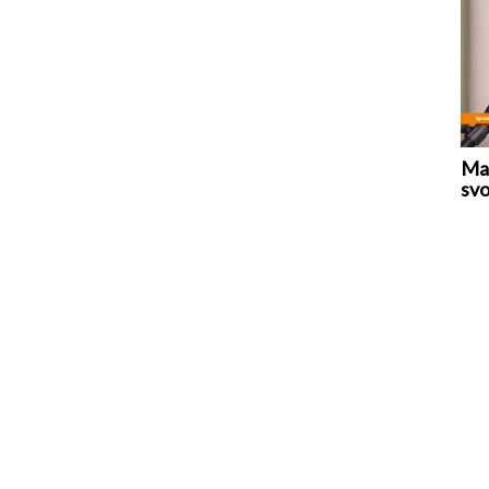
Mar
svo