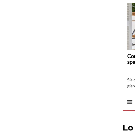
Com
spa
Sia 
giar
all’