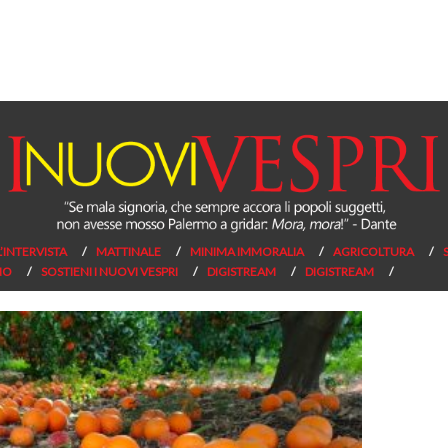
L’INTERVISTA
MATTINALE
MINIMA IMMORALIA
AGRICOLTURA
NO
SOSTIENI I NUOVI VESPRI
DIGISTREAM
DIGISTREAM