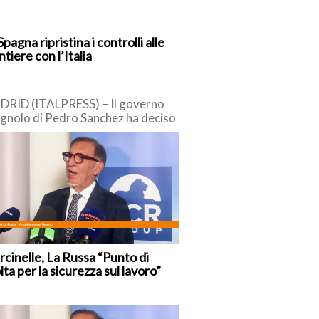
Spagna ripristina i controlli alle
ntiere con l’Italia
RID (ITALPRESS) – Il governo
gnolo di Pedro Sanchez ha deciso
reintrodurre “temporaneamente” i
trolli alle frontiere interne, nei […]
cinelle, La Russa “Punto di
lta per la sicurezza sul lavoro”