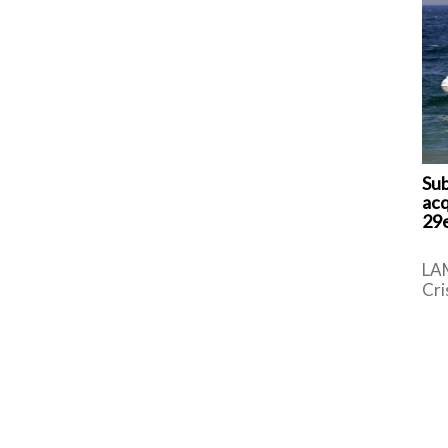
Sub
acq
29e
LA
Cri
gio
vit
pom