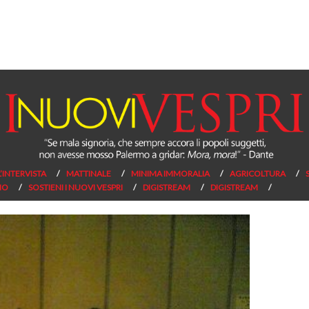
L’INTERVISTA
MATTINALE
MINIMA IMMORALIA
AGRICOLTURA
NO
SOSTIENI I NUOVI VESPRI
DIGISTREAM
DIGISTREAM