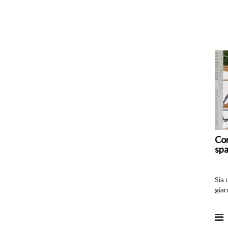
Com
spa
Sia 
giar
all’