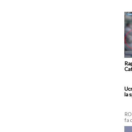
Rap
Ca
Ucr
la 
ROM
fa 
pro
di 