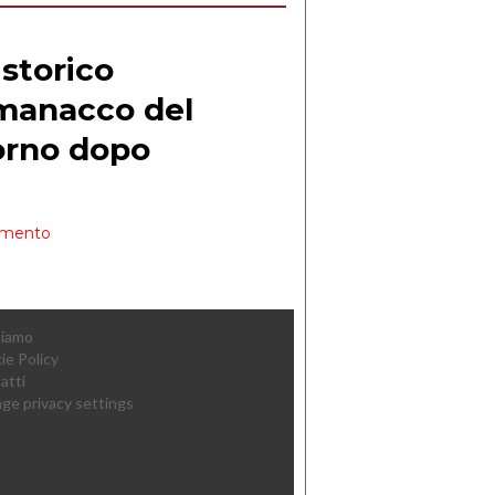
Siamo
ie Policy
atti
ge privacy settings