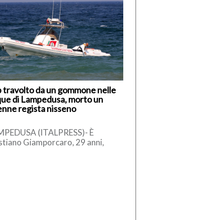
 travolto da un gommone nelle
ue di Lampedusa, morto un
nne regista nisseno
MPEDUSA (ITALPRESS)- È
stiano Giamporcaro, 29 anni,
vane regista di Caltanissetta, la
tima della tragedia avvenuta nel
eriggio di ieri, […]