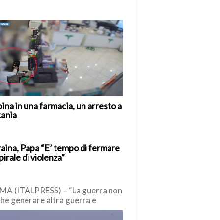
ina in una farmacia, un arresto a
tania
aina, Papa “E’ tempo di fermare
spirale di violenza”
A (ITALPRESS) – “La guerra non
che generare altra guerra e
voca enormi sofferenze. E’ tempo
fermare la […]