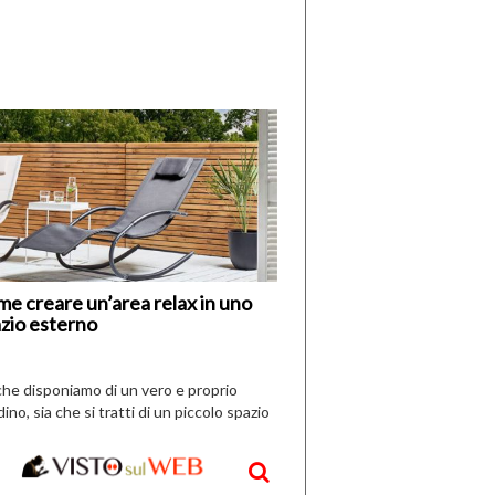
di
I
Nuovi
Vespri
e creare un’area relax in uno
zio esterno
che disponiamo di un vero e proprio
dino, sia che si tratti di un piccolo spazio
aperto, l’idea è […]