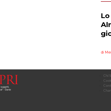
Chi 
Cook
Cont
Chan