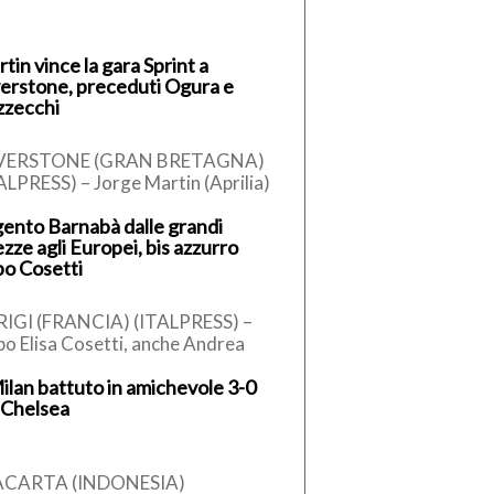
tin vince la gara Sprint a
verstone, preceduti Ogura e
zzecchi
LVERSTONE (GRAN BRETAGNA)
ALPRESS) – Jorge Martin (Aprilia)
ce la Sprint Race del Gran Premio
ento Barnabà dalle grandi
Gran Bretagna, dodicesimo
ezze agli Europei, bis azzurro
untamento […]
o Cosetti
IGI (FRANCIA) (ITALPRESS) –
o Elisa Cosetti, anche Andrea
nabà conquista la medaglia
Milan battuto in amichevole 3-0
rgento nei tuffi dalle grandi
 Chelsea
ezze agli […]
ACARTA (INDONESIA)