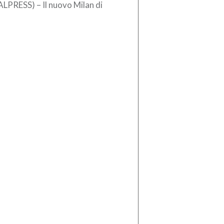
ALPRESS) – Il nuovo Milan di
en Amorim si è arreso contro il
lsea, per 3-0, allo stadio […]