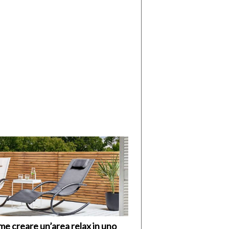
di
I
Nuovi
Vespri
e creare un’area relax in uno