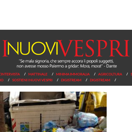
L’INTERVISTA
MATTINALE
MINIMA IMMORALIA
AGRICOLTURA
NO
SOSTIENI I NUOVI VESPRI
DIGISTREAM
DIGISTREAM