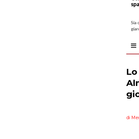
spa
Sia 
giar
all’