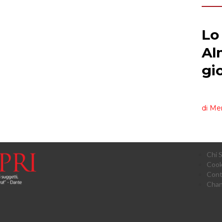
Chi 
Cook
Cont
Chan