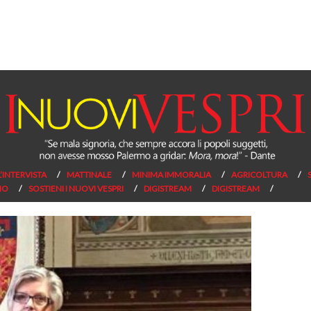
L’INTERVISTA
MATTINALE
MINIMA IMMORALIA
AGRICOLTURA
NO
SOSTIENI I NUOVI VESPRI
DIGISTREAM
DIGISTREAM