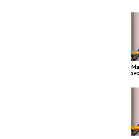
Mar
svo