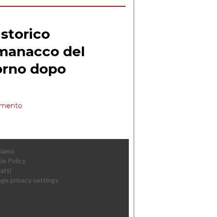
Siamo
ie Policy
atti
ge privacy settings