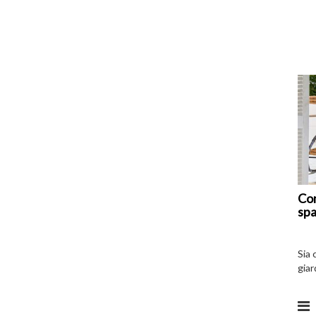
Com
spa
Sia 
giar
all’