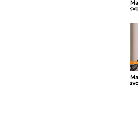
Mar
svo
Mar
svo