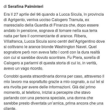
di
Serafina Palminteri
Era il 27 aprile del 96 quando a Lucca Sicula, in provincia
di Agrigento, veniva ucciso Calogero Tramuta, ex
maresciallo della Guardia di Finanza che, dopo essere
andato in pensione, sognava di tornare nella sua terra
natia per fare il commerciante di arance. Ribera,
Villafranca, Lucca Sicula sono centri dell’Agrigentino dove
si coltivano le arance bionde Washington Navel. Quel
sognatore però non aveva fatto i conti con la dura realtà
con cui si sarebbe dovuto scontrare. Fu Piera, sorella di
Calogero a parlarmi di questa storia di cui io, in verità,
avevo un vago ricordo.
Conobbi questa straordinaria donna per caso, attraverso il
mio lavoro ma soprattutto grazie a mio cognato, a cui lei si
era rivolta per avere delle informazioni. Già dal primo
momento, al telefono, iniziai a percepire che stavo
parlando con una persona speciale, una donna che
sarebbe presto diventata un’amica, prima ancora che una
cliente.