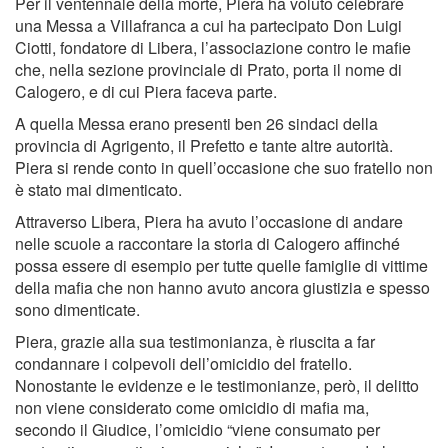
Per il ventennale della morte, Piera ha voluto celebrare
una Messa a Villafranca a cui ha partecipato Don Luigi
Ciotti, fondatore di Libera, l’associazione contro le mafie
che, nella sezione provinciale di Prato, porta il nome di
Calogero, e di cui Piera faceva parte.
A quella Messa erano presenti ben 26 sindaci della
provincia di Agrigento, il Prefetto e tante altre autorità.
Piera si rende conto in quell’occasione che suo fratello non
è stato mai dimenticato.
Attraverso Libera, Piera ha avuto l’occasione di andare
nelle scuole a raccontare la storia di Calogero affinché
possa essere di esempio per tutte quelle famiglie di vittime
della mafia che non hanno avuto ancora giustizia e spesso
sono dimenticate.
Piera, grazie alla sua testimonianza, è riuscita a far
condannare i colpevoli dell’omicidio del fratello.
Nonostante le evidenze e le testimonianze, però, il delitto
non viene considerato come omicidio di mafia ma,
secondo il Giudice, l’omicidio “viene consumato per