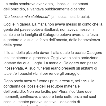
La mafia sembrava aver vinto, il boss, all’indomani
dell’omicidio, si vantava pubblicamente dicendo:
“Cu tocca a mia s’abbrucia
” (chi tocca me si brucia).
Oggi è in galera. La mafia non aveva messo in conto che la
gente del paese poteva ribellarsi; non aveva messo in
conto che la famiglia di Calogero poteva avere una forza
superiore alla sua, la forza dell’onesta, della benevolenza
della gente.
I titolari della pizzeria davanti alla quale fu ucciso Calogero
testimoniarono al processo. Oggi vivono sotto protezione,
lontane dai quei luoghi. La morte di Calogero non passò
inosservata. Ai suoi funerali erano presenti gli abitanti di
tutt’e tre i paesini vicini per rendergli omaggio.
Dopo pochi mesi ci furono i primi arresti e, nel 1997, la
condanna del boss e dell’esecutore materiale
dell’omicidio. Non era facile, per Piera, ricordare quei
momenti; continuavo a vedere tanta sofferenza nei suoi
occhi e, mentre parlava, sentivo il desiderio di