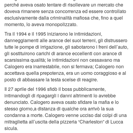
perché aveva osato tentare di risollevare un mercato che
doveva rimanere senza concorrenza ed essere controllato
esclusivamente dalla criminalità mafiosa che, fino a quel
momento, lo aveva monopolizzato.
Tra il 1994 e il 1995 iniziarono le intimidazioni,
danneggiamenti alle arance dei suoi terreni, gli distrussero
tutte le pompe di irrigazione, gli sabotarono i freni dell’auto,
gli sostituirono carichi di arance eccellenti con arance di
scarsissima qualità; le intimidazioni non cessavano ma
Calogero era inarrestabile, non si fermava; Calogero non
accettava quella prepotenza, era un uomo coraggioso e al
posto di abbassare la testa scelse di reagire.
Il 27 aprile del 1996 sfidò il boss pubblicamente,
intimandogli di ripagargli i danni altrimenti lo avrebbe
denunciato. Calogero aveva osato sfidare la mafia e lo
stesso giorno,a distanza di qualche ora arrivò la sua
condanna a morte. Calogero venne ucciso dai colpi di una
mitraglietta all’uscita della pizzeria “Charleston” di Lucca
sicula.