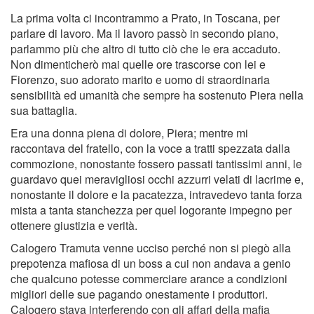
La prima volta ci incontrammo a Prato, in Toscana, per
parlare di lavoro. Ma il lavoro passò in secondo piano,
parlammo più che altro di tutto ciò che le era accaduto.
Non dimenticherò mai quelle ore trascorse con lei e
Fiorenzo, suo adorato marito e uomo di straordinaria
sensibilità ed umanità che sempre ha sostenuto Piera nella
sua battaglia.
Era una donna piena di dolore, Piera; mentre mi
raccontava del fratello, con la voce a tratti spezzata dalla
commozione, nonostante fossero passati tantissimi anni, le
guardavo quei meravigliosi occhi azzurri velati di lacrime e,
nonostante il dolore e la pacatezza, intravedevo tanta forza
mista a tanta stanchezza per quel logorante impegno per
ottenere giustizia e verità.
Calogero Tramuta venne ucciso perché non si piegò alla
prepotenza mafiosa di un boss a cui non andava a genio
che qualcuno potesse commerciare arance a condizioni
migliori delle sue pagando onestamente i produttori.
Calogero stava interferendo con gli affari della mafia