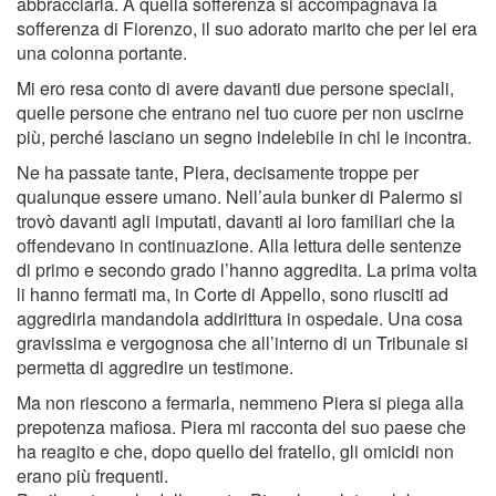
abbracciarla. A quella sofferenza si accompagnava la
sofferenza di Fiorenzo, il suo adorato marito che per lei era
una colonna portante.
Mi ero resa conto di avere davanti due persone speciali,
quelle persone che entrano nel tuo cuore per non uscirne
più, perché lasciano un segno indelebile in chi le incontra.
Ne ha passate tante, Piera, decisamente troppe per
qualunque essere umano. Nell’aula bunker di Palermo si
trovò davanti agli imputati, davanti ai loro familiari che la
offendevano in continuazione. Alla lettura delle sentenze
di primo e secondo grado l’hanno aggredita. La prima volta
li hanno fermati ma, in Corte di Appello, sono riusciti ad
aggredirla mandandola addirittura in ospedale. Una cosa
gravissima e vergognosa che all’interno di un Tribunale si
permetta di aggredire un testimone.
Ma non riescono a fermarla, nemmeno Piera si piega alla
prepotenza mafiosa. Piera mi racconta del suo paese che
ha reagito e che, dopo quello del fratello, gli omicidi non
erano più frequenti.