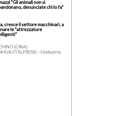
azzi “Gli animali non si
andonano, denunciate chi lo fa”
a, cresce il settore macchinari, a
inare le “attrezzature
elligenti”
CHINO (CINA)
NHUA/ITALPRESS) – L’industria
ese dei macchinari ha registrato
 crescita stabile nel primo
estre del 2026, sostenuta
l’aumento […]