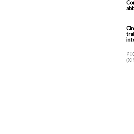
Com
abb
Cin
tra
int
PE
(XI
cin
una
sem
dal