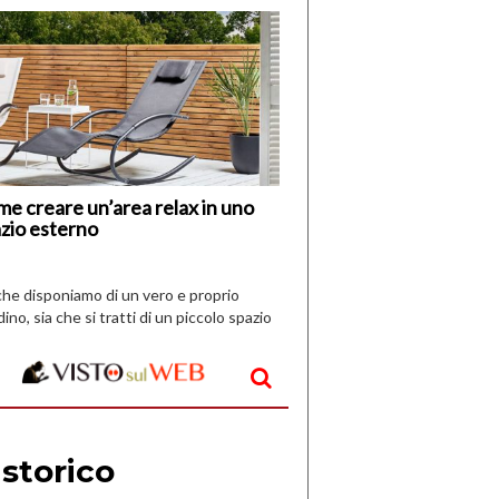
di
I
Nuovi
Vespri
e creare un’area relax in uno
zio esterno
che disponiamo di un vero e proprio
dino, sia che si tratti di un piccolo spazio
aperto, l’idea è […]