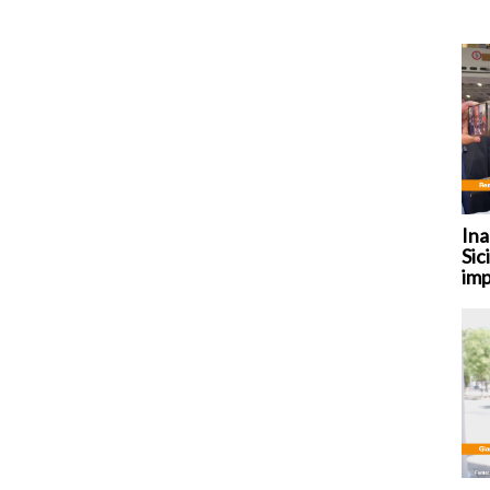
Ina
Sic
imp