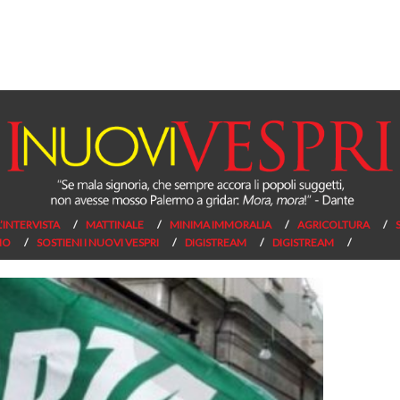
L’INTERVISTA
MATTINALE
MINIMA IMMORALIA
AGRICOLTURA
NO
SOSTIENI I NUOVI VESPRI
DIGISTREAM
DIGISTREAM