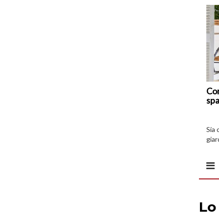
Com
spa
Sia 
giar
all’