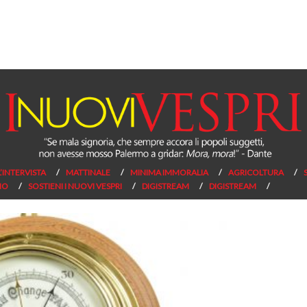
L’INTERVISTA
MATTINALE
MINIMA IMMORALIA
AGRICOLTURA
NO
SOSTIENI I NUOVI VESPRI
DIGISTREAM
DIGISTREAM