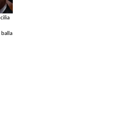
cilia
 balla