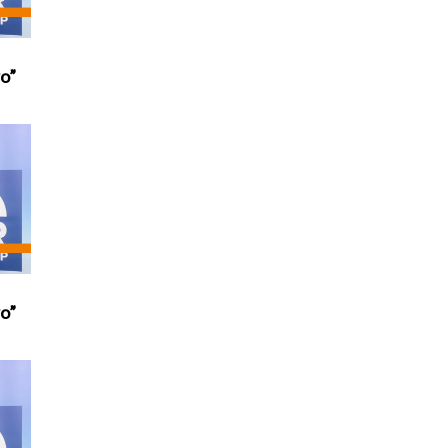
ro”
ro”