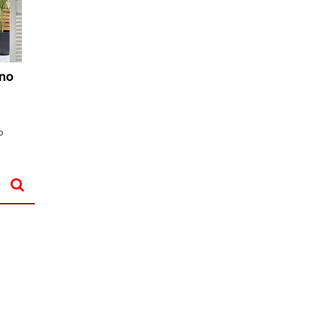
Nuovi
Vespri
uno
o