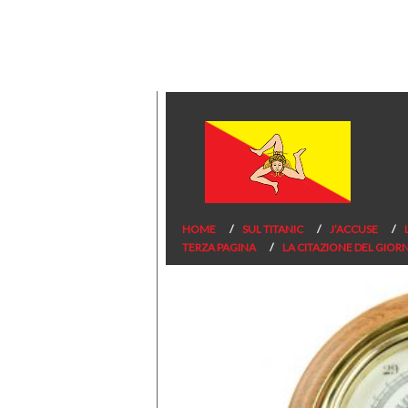
HOME
SUL TITANIC
J’ACCUSE
TERZA PAGINA
LA CITAZIONE DEL GIOR