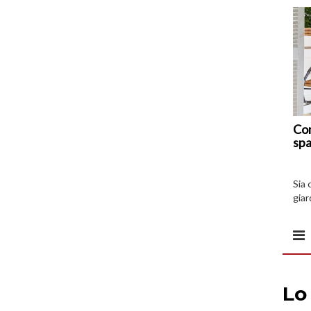
Com
spa
Sia 
giar
all’