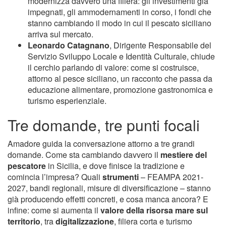
modernizza davvero una filiera: gli investimenti già
impegnati, gli ammodernamenti in corso, i fondi che
stanno cambiando il modo in cui il pescato siciliano
arriva sul mercato.
Leonardo Catagnano
, Dirigente Responsabile del
Servizio Sviluppo Locale e Identità Culturale, chiude
il cerchio parlando di valore: come si costruisce,
attorno al pesce siciliano, un racconto che passa da
educazione alimentare, promozione gastronomica e
turismo esperienziale.
Tre domande, tre punti focali
Amadore guida la conversazione attorno a tre grandi
domande. Come sta cambiando davvero il
mestiere del
pescatore
in Sicilia, e dove finisce la tradizione e
comincia l’impresa? Quali
strumenti
– FEAMPA 2021-
2027, bandi regionali, misure di diversificazione – stanno
già producendo effetti concreti, e cosa manca ancora? E
infine: come si aumenta il
valore della risorsa mare sul
territorio
, tra
digitalizzazione
, filiera corta e turismo