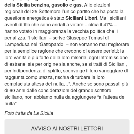
della Sicilia benzina, gasolio e gas
. Alle elezioni
regionali del 25 Settembre l’unico partito che ha posto la
questione energetica è stato
Siciliani Liberi
. Ma i siciliani
aventi diritto che sono andati a votare – circa il 47% –
hanno votato in maggioranza la vecchia politica che li
penalizza. “I siciliani – scrive Giuseppe Tomasi di
Lampedusa nel ‘Gattopardo’ – non vorranno mai migliorare
per la semplice ragione che credono di essere perfetti: la
loro vanità è più forte della loro miseria, ogni intromissione
di estranei sia per origine sia anche, se si tratti di Siciliani,
per indipendenza di spirito, sconvolge il loro vaneggiare di
raggiunta compiutezza, rischia di turbare la loro
compiaciuta attesa del nulla…”. Anche se sono passati più
di 60 anni dalle considerazioni del grande scrittore
siciliano, non abbiamo nulla da aggiungere “all’attesa del
nulla”…
Foto tratta da La Sicilia
AVVISO AI NOSTRI LETTORI