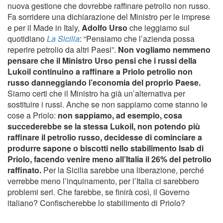
nuova gestione che dovrebbe raffinare petrolio non russo.
Fa sorridere una dichiarazione del Ministro per le imprese
e per il Made in Italy,
Adolfo Urso
che leggiamo sul
quotidiano
La Sicilia
: “Pensiamo che l’azienda possa
reperire petrolio da altri Paesi”.
Non vogliamo nemmeno
pensare che il Ministro Urso pensi che i russi della
Lukoil continuino a raffinare a Priolo petrolio non
russo danneggiando l’economia del proprio Paese.
Siamo certi che il Ministro ha già un’alternativa per
sostituire i russi. Anche se non sappiamo come stanno le
cose a Priolo:
non sappiamo, ad esempio, cosa
succederebbe se la stessa Lukoil, non potendo più
raffinare il petrolio russo, decidesse di cominciare a
produrre sapone o biscotti nello stabilimento Isab di
Priolo, facendo venire meno all’Italia il 26% del petrolio
raffinato.
Per la Sicilia sarebbe una liberazione, perché
verrebbe meno l’inquinamento, per l’Italia ci sarebbero
problemi seri. Che farebbe, se finirà così, il Governo
italiano? Confischerebbe lo stabilimento di Priolo?