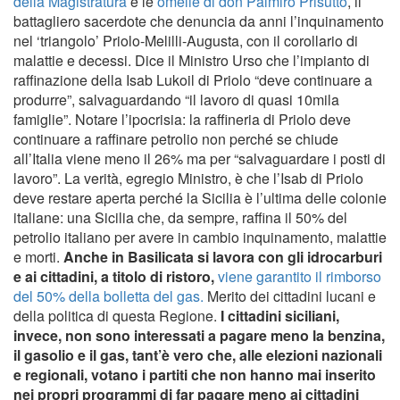
della Magistratura
e le
omelie di don Palmiro Prisutto
, il
battagliero sacerdote che denuncia da anni l’inquinamento
nel ‘triangolo’ Priolo-Melilli-Augusta, con il corollario di
malattie e decessi. Dice il Ministro Urso che l’impianto di
raffinazione della Isab Lukoil di Priolo “deve continuare a
produrre”, salvaguardando “il lavoro di quasi 10mila
famiglie”. Notare l’ipocrisia: la raffineria di Priolo deve
continuare a raffinare petrolio non perché se chiude
all’Italia viene meno il 26% ma per “salvaguardare i posti di
lavoro”. La verità, egregio Ministro, è che l’Isab di Priolo
deve restare aperta perché la Sicilia è l’ultima delle colonie
italiane: una Sicilia che, da sempre, raffina il 50% del
petrolio italiano per avere in cambio inquinamento, malattie
e morti.
Anche in Basilicata si lavora con gli idrocarburi
e ai cittadini, a titolo di ristoro,
viene garantito il rimborso
del 50% della bolletta del gas.
Merito dei cittadini lucani e
della politica di questa Regione.
I cittadini siciliani,
invece, non sono interessati a pagare meno la benzina,
il gasolio e il gas, tant’è vero che, alle elezioni nazionali
e regionali, votano i partiti che non hanno mai inserito
nei propri programmi di far pagare meno ai cittadini