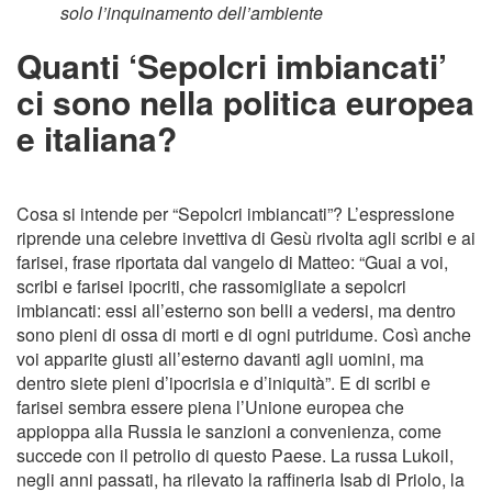
solo l’inquinamento dell’ambiente
Quanti ‘Sepolcri imbiancati’
ci sono nella politica europea
e italiana?
Cosa si intende per “Sepolcri imbiancati”? L’espressione
riprende una celebre invettiva di Gesù rivolta agli scribi e ai
farisei, frase riportata dal vangelo di Matteo: “Guai a voi,
scribi e farisei ipocriti, che rassomigliate a sepolcri
imbiancati: essi all’esterno son belli a vedersi, ma dentro
sono pieni di ossa di morti e di ogni putridume. Così anche
voi apparite giusti all’esterno davanti agli uomini, ma
dentro siete pieni d’ipocrisia e d’iniquità”. E di scribi e
farisei sembra essere piena l’Unione europea che
appioppa alla Russia le sanzioni a convenienza, come
succede con il petrolio di questo Paese. La russa Lukoil,
negli anni passati, ha rilevato la raffineria Isab di Priolo, la