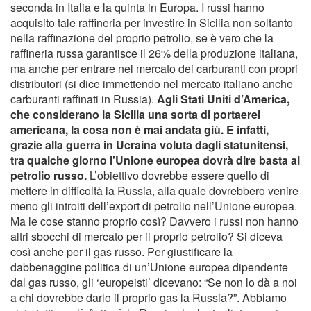
seconda in Italia e la quinta in Europa. I russi hanno
acquisito tale raffineria per investire in Sicilia non soltanto
nella raffinazione del proprio petrolio, se è vero che la
raffineria russa garantisce il 26% della produzione italiana,
ma anche per entrare nel mercato dei carburanti con propri
distributori (si dice immettendo nel mercato italiano anche
carburanti raffinati in Russia).
Agli Stati Uniti d’America,
che considerano la Sicilia una sorta di portaerei
americana, la cosa non è mai andata giù. E infatti,
grazie alla guerra in Ucraina voluta dagli statunitensi,
tra qualche giorno l’Unione europea dovrà dire basta al
petrolio russo.
L’obiettivo dovrebbe essere quello di
mettere in difficoltà la Russia, alla quale dovrebbero venire
meno gli introiti dell’export di petrolio nell’Unione europea.
Ma le cose stanno proprio così? Davvero i russi non hanno
altri sbocchi di mercato per il proprio petrolio? Si diceva
così anche per il gas russo. Per giustificare la
dabbenaggine politica di un’Unione europea dipendente
dal gas russo, gli ‘europeisti’ dicevano: “Se non lo dà a noi
a chi dovrebbe darlo il proprio gas la Russia?”. Abbiamo