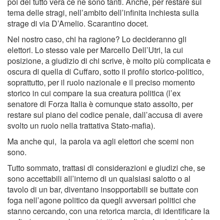
poi del tutto vera ce ne sono tanti. Anche, per restare sul
tema delle stragi, nell’ambito dell’infinita inchiesta sulla
strage di via D’Amelio. Scarantino docet.
Nel nostro caso, chi ha ragione? Lo decideranno gli
elettori. Lo stesso vale per Marcello Dell’Utri, la cui
posizione, a giudizio di chi scrive, è molto più complicata e
oscura di quella di Cuffaro, sotto il profilo storico-politico,
soprattutto, per il ruolo nazionale e il preciso momento
storico in cui compare la sua creatura politica (l’ex
senatore di Forza Italia è comunque stato assolto, per
restare sul piano del codice penale, dall’accusa di avere
svolto un ruolo nella trattativa Stato-mafia).
Ma anche qui, la parola va agli elettori che scemi non
sono.
Tutto sommato, trattasi di considerazioni e giudizi che, se
sono accettabili all’interno di un qualsiasi salotto o al
tavolo di un bar, diventano insopportabili se buttate con
foga nell’agone politico da quegli avversari politici che
stanno cercando, con una retorica marcia, di identificare la