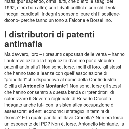
mafia (pur sapendo, ormai tutti, che dietro le stragi del
1992, c’era ben altro) con i rivali politici e con chi li vota.
Indegni candidati, indegni sponsor e pure chi li sostiene-
dicono- perché fanno un torto a Falcone e Borsellino.
I distributori di patenti
antimafia
Ma davvero, loro – i presunti depositari delle verità – hanno
l’autorevolezza e la limpidezza d’animo per distribuire
patenti antimafia? Non sono, forse, molti di loro, gli stessi
che hanno fatto alleanze con quell’associazione di
“prenditori” che rispondeva al nome della Confindustria
Sicilia di
Antonello Montante
? Non sono, forse gli stessi
che hanno consentito a questa banda di “prenditori” di
colonizzare il Governo regionale di Rosario Crocetta-
indagato anche lui- con la sistematica occupazione di
assessorati ed enti economici strategici in termini di
risorse? E in quale partito militava Crocetta? Non era forse
un esponente del PD? Non è, forse, Antonello Montante, la