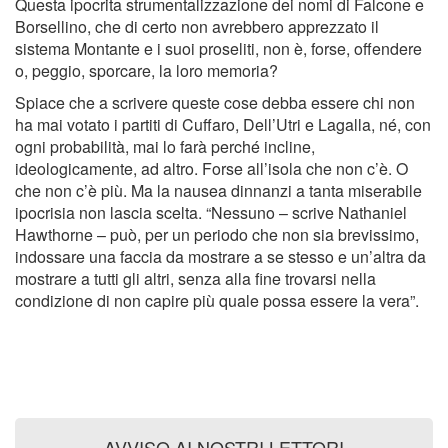
Questa ipocrita strumentalizzazione dei nomi di Falcone e
Borsellino, che di certo non avrebbero apprezzato il
sistema Montante e i suoi proseliti, non è, forse, offendere
o, peggio, sporcare, la loro memoria?
Spiace che a scrivere queste cose debba essere chi non
ha mai votato i partiti di Cuffaro, Dell’Utri e Lagalla, né, con
ogni probabilità, mai lo farà perché incline,
ideologicamente, ad altro. Forse all’isola che non c’è. O
che non c’è più. Ma la nausea dinnanzi a tanta miserabile
ipocrisia non lascia scelta. “Nessuno – scrive Nathaniel
Hawthorne – può, per un periodo che non sia brevissimo,
indossare una faccia da mostrare a se stesso e un’altra da
mostrare a tutti gli altri, senza alla fine trovarsi nella
condizione di non capire più quale possa essere la vera”.
AVVISO AI NOSTRI LETTORI