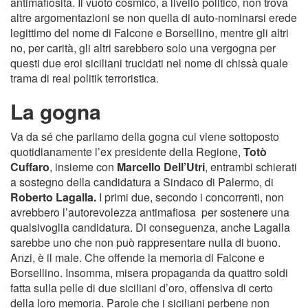
antimafiosità. Il vuoto cosmico, a livello politico, non trova
altre argomentazioni se non quella di auto-nominarsi erede
legittimo del nome di Falcone e Borsellino, mentre gli altri
no, per carità, gli altri sarebbero solo una vergogna per
questi due eroi siciliani trucidati nel nome di chissà quale
trama di real politik terroristica.
La gogna
Va da sé che parliamo della gogna cui viene sottoposto
quotidianamente l’ex presidente della Regione,
Totò
Cuffaro
, insieme con
Marcello Dell’Utri
, entrambi schierati
a sostegno della candidatura a Sindaco di Palermo, di
Roberto Lagalla.
I primi due, secondo i concorrenti, non
avrebbero l’autorevolezza antimafiosa per sostenere una
qualsivoglia candidatura. Di conseguenza, anche Lagalla
sarebbe uno che non può rappresentare nulla di buono.
Anzi, è il male. Che offende la memoria di Falcone e
Borsellino. Insomma, misera propaganda da quattro soldi
fatta sulla pelle di due siciliani d’oro, offensiva di certo
della loro memoria. Parole che i siciliani perbene non