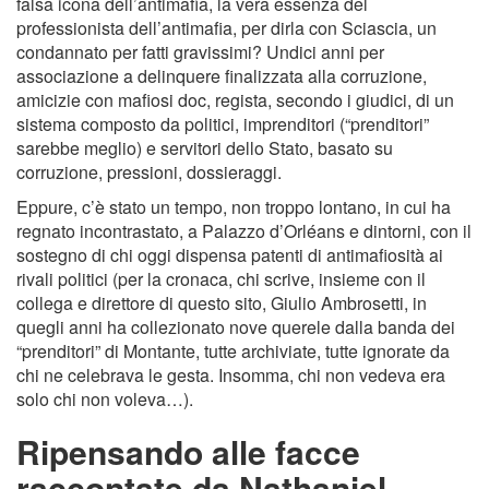
falsa icona dell’antimafia, la vera essenza del
professionista dell’antimafia, per dirla con Sciascia, un
condannato per fatti gravissimi? Undici anni per
associazione a delinquere finalizzata alla corruzione,
amicizie con mafiosi doc, regista, secondo i giudici, di un
sistema composto da politici, imprenditori (“prenditori”
sarebbe meglio) e servitori dello Stato, basato su
corruzione, pressioni, dossieraggi.
Eppure, c’è stato un tempo, non troppo lontano, in cui ha
regnato incontrastato, a Palazzo d’Orléans e dintorni, con il
sostegno di chi oggi dispensa patenti di antimafiosità ai
rivali politici (per la cronaca, chi scrive, insieme con il
collega e direttore di questo sito, Giulio Ambrosetti, in
quegli anni ha collezionato nove querele dalla banda dei
“prenditori” di Montante, tutte archiviate, tutte ignorate da
chi ne celebrava le gesta. Insomma, chi non vedeva era
solo chi non voleva…).
Ripensando alle facce
raccontate da Nathaniel