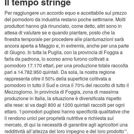
Il tempo stringe
Per raggiungere un accordo equo e accettabile sul prezzo
del pomodoro da industria restano poche settimane. Molti
produttori hanno già rinunciato, come detto, altri sono in
attesa di valutare se e quando piantare, posto che la
finestra temporale per procedere alle piantumazioni sarà
ancora aperta a Maggio e, in extremis, anche per una parte
di Giugno. In tutta la Puglia, con la provincia di Foggia a
farla da padrona, lo scorso anno furono coltivati a
pomodoro 17.170 ettari, per una produzione totale raccolta
pari a 14.782.950 quintali. Da sola, la nostra regione
rappresenta oltre il 50% della superficie coltivata a
pomodoro in tutto il Sud e circa il 70% del raccolto di tutto il
Mezzogiorno. In provincia di Foggia, zona di massima
produzione in Italia, la situazione è diversificata rispetto
alle rese: si va dagli 800 ai 1200 quintali raccolti per ogni
ettaro. ‘I pomodori pugliesi hanno specificità qualitative che
li rendono unici per proprietà nutritive e richiesta sul
mercato, di qui la necessità di garantire agli agricoltori una
redditività all’altezza del loro impegno e del loro prodotto’”.