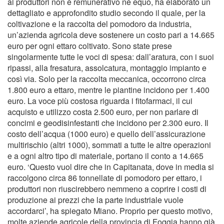
ai produttori non è remunerativo né equo, ha elaborato un
dettagliato e approfondito studio secondo il quale, per la
coltivazione e la raccolta del pomodoro da industria,
un’azienda agricola deve sostenere un costo pari a 14.665
euro per ogni ettaro coltivato. Sono state prese
singolarmente tutte le voci di spesa: dall’aratura, con i suoi
ripassi, alla fresatura, assolcatura, montaggio impianto e
così via. Solo per la raccolta meccanica, occorrono circa
1.800 euro a ettaro, mentre le piantine incidono per 1.400
euro. La voce più costosa riguarda i fitofarmaci, il cui
acquisto e utilizzo costa 2.500 euro, per non parlare di
concimi e geodisinfestanti che incidono per 2.300 euro. Il
costo dell’acqua (1000 euro) e quello dell’assicurazione
multirischio (altri 1000), sommati a tutte le altre operazioni
e a ogni altro tipo di materiale, portano il conto a 14.665
euro. ‘Questo vuol dire che in Capitanata, dove in media si
raccolgono circa 86 tonnellate di pomodoro per ettaro, i
produttori non riuscirebbero nemmeno a coprire i costi di
produzione ai prezzi che la parte industriale vuole
accordarci’, ha spiegato Miano. Proprio per questo motivo,
molte aziende agricole della provincia di Foggia hanno già