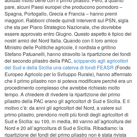
abituati molto bene con il primo pilastro. Però, a quanto
pare, alcuni Paesi europei che producono pomodoro –
Spagna, Portogallo, Grecia e Francia – hanno premi
maggiori. Rabboni chiede quindi interventi sul PSN, sigla
che sta per Piano Strategico Nazionale, che dovrebbe
essere approvato entro Giugno. Questo aspetto è tipico dei
nostri amici del Nord Italia. Quando con il loro amico
Ministro delle Politiche agricole, il nordista e grillino
Stefano Patuanelli, hanno stravolto la ripartizione dei fondi
del secondo pilastro della PAC,
scippando agli agricoltori
del Sud e della Sicilia una caterva di fondi FEASR
(Fondo
Europeo Agricolo per lo Sviluppo Rurale), hanno affermato
che il primo pilastro non si poteva modificare perché era un
procedimento complesso che avrebbe richiesto molto
tempo. A chiedere di rivedere la ripartizione del primo
pilastro della PAC erano gli agricoltori di Sud e Sicilia. E il
motivo c’è: da anni gli agricoltori del Nord, a valere sul
primo pilastro, prendono molti più fondi degli agricoltori di
Sud e Sicilia: su 100, in media, 80 vanno all’agricoltura del
Nord e 20 all’agricoltura di Sud e Sicilia. Ribadiamo: la
ripartizione dei fondi del primo pilastro non è stata rivista