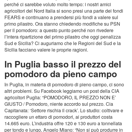
perché ci sarebbe voluto molto tempo: i nostri amici
agricoltori del Nord Italia si sono presi una parte dei fondi
FEARS e continuano a prendersi più fondi a valere sul
primo pilastro. Ora stanno chiedendo modifiche su PSN
per il pomodoro: a questo punto perché non rivedere
l’intera ripartizione del primo pilastro che oggi penalizza
Sud e Sicilia? Ci auguriamo che le Regioni del Sud e la
Sicilia facciano valere le proprie ragioni.
In Puglia basso il prezzo del
pomodoro da pieno campo
In Puglia, in materia di pomodoro di pieno campo, ci sono
altri problemi. Su Facebook leggiamo un post della CIA
agricoltori Puglia: “POMODORO, IL PREZZO NON E’
GIUSTO / Pomodoro, niente accordo sul prezzo. Cia
Capitanata: ‘Settore rischia il crack’. Lo studio: coltivare e
raccogliere un ettaro di pomodori, ai produttori costa
14.665 euro. L’industria offre 120 e 130 euro a tonnellata
per tondo e lungo, Angelo Miano: “Non si può produrre in