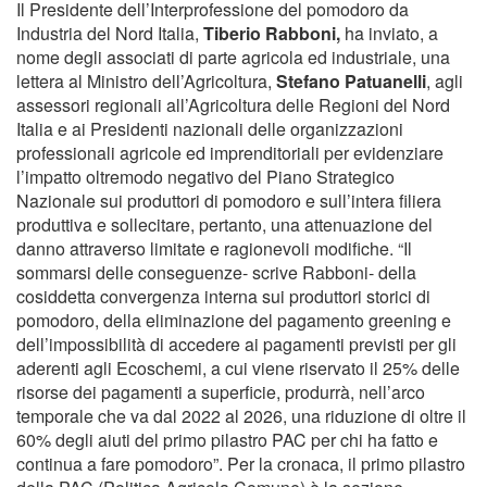
Il Presidente dell’Interprofessione del pomodoro da
Industria del Nord Italia,
Tiberio Rabboni,
ha inviato, a
nome degli associati di parte agricola ed industriale, una
lettera al Ministro dell’Agricoltura,
Stefano Patuanelli
, agli
assessori regionali all’Agricoltura delle Regioni del Nord
Italia e ai Presidenti nazionali delle organizzazioni
professionali agricole ed imprenditoriali per evidenziare
l’impatto oltremodo negativo del Piano Strategico
Nazionale sui produttori di pomodoro e sull’intera filiera
produttiva e sollecitare, pertanto, una attenuazione del
danno attraverso limitate e ragionevoli modifiche. “Il
sommarsi delle conseguenze- scrive Rabboni- della
cosiddetta convergenza interna sui produttori storici di
pomodoro, della eliminazione del pagamento greening e
dell’impossibilità di accedere ai pagamenti previsti per gli
aderenti agli Ecoschemi, a cui viene riservato il 25% delle
risorse dei pagamenti a superficie, produrrà, nell’arco
temporale che va dal 2022 al 2026, una riduzione di oltre il
60% degli aiuti del primo pilastro PAC per chi ha fatto e
continua a fare pomodoro”. Per la cronaca, il primo pilastro