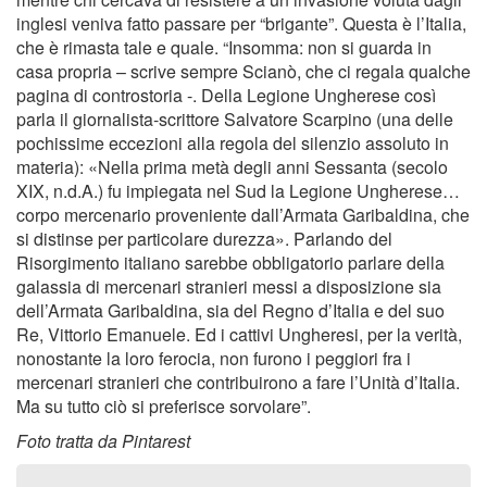
inglesi veniva fatto passare per “brigante”. Questa è l’Italia,
che è rimasta tale e quale. “Insomma: non si guarda in
casa propria – scrive sempre Scianò, che ci regala qualche
pagina di controstoria -. Della Legione Ungherese così
parla il giornalista-scrittore Salvatore Scarpino (una delle
pochissime eccezioni alla regola del silenzio assoluto in
materia): «Nella prima metà degli anni Sessanta (secolo
XIX, n.d.A.) fu impiegata nel Sud la Legione Ungherese…
corpo mercenario proveniente dall’Armata Garibaldina, che
si distinse per particolare durezza». Parlando del
Risorgimento italiano sarebbe obbligatorio parlare della
galassia di mercenari stranieri messi a disposizione sia
dell’Armata Garibaldina, sia del Regno d’Italia e del suo
Re, Vittorio Emanuele. Ed i cattivi Ungheresi, per la verità,
nonostante la loro ferocia, non furono i peggiori fra i
mercenari stranieri che contribuirono a fare l’Unità d’Italia.
Ma su tutto ciò si preferisce sorvolare”.
Foto tratta da Pintarest