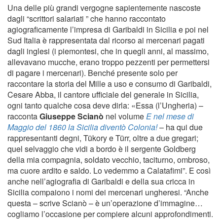
Una delle più grandi vergogne sapientemente nascoste
dagli “scrittori salariati ” che hanno raccontato
agiograficamente l’impresa di Garibaldi in Sicilia e poi nel
Sud Italia è rappresentata dal ricorso ai mercenari pagati
dagli inglesi (i piemontesi, che in quegli anni, al massimo,
allevavano mucche, erano troppo pezzenti per permettersi
di pagare i mercenari). Benché presente solo per
raccontare la storia del Mille a uso e consumo di Garibaldi,
Cesare Abba, il cantore ufficiale del generale in Sicilia,
ogni tanto qualche cosa deve dirla: «Essa (l’Ungheria) –
racconta
Giuseppe Scianò
nel volume
E nel mese di
Maggio del 1860 la Sicilia diventò Colonia!
– ha qui due
rappresentanti degni, Tükory e Türr, oltre a due gregari;
quel selvaggio che vidi a bordo è il sergente Goldberg
della mia compagnia, soldato vecchio, taciturno, ombroso,
ma cuore ardito e saldo. Lo vedemmo a Calataﬁmi”. E così
anche nell’agiografia di Garibaldi e della sua cricca in
Sicilia compaiono i nomi dei mercenari ungheresi. “Anche
questa – scrive Scianò – è un’operazione d’immagine…
cogliamo l’occasione per compiere alcuni approfondimenti.