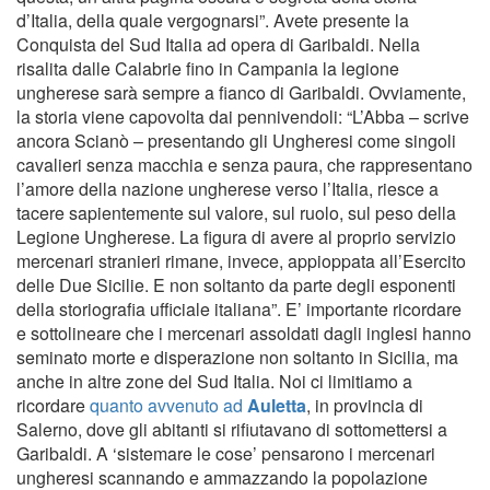
d’Italia, della quale vergognarsi”. Avete presente la
Conquista del Sud Italia ad opera di Garibaldi. Nella
risalita dalle Calabrie fino in Campania la legione
ungherese sarà sempre a fianco di Garibaldi. Ovviamente,
la storia viene capovolta dai pennivendoli: “L’Abba – scrive
ancora Scianò – presentando gli Ungheresi come singoli
cavalieri senza macchia e senza paura, che rappresentano
l’amore della nazione ungherese verso l’Italia, riesce a
tacere sapientemente sul valore, sul ruolo, sul peso della
Legione Ungherese. La ﬁgura di avere al proprio servizio
mercenari stranieri rimane, invece, appioppata all’Esercito
delle Due Sicilie. E non soltanto da parte degli esponenti
della storiograﬁa ufﬁciale italiana”. E’ importante ricordare
e sottolineare che i mercenari assoldati dagli inglesi hanno
seminato morte e disperazione non soltanto in Sicilia, ma
anche in altre zone del Sud Italia. Noi ci limitiamo a
ricordare
quanto avvenuto ad
Auletta
, in provincia di
Salerno, dove gli abitanti si rifiutavano di sottomettersi a
Garibaldi. A ‘sistemare le cose’ pensarono i mercenari
ungheresi scannando e ammazzando la popolazione