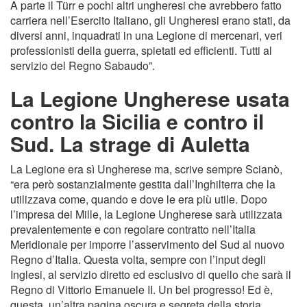
A parte il Türr e pochi altri ungheresi che avrebbero fatto
carriera nell’Esercito Italiano, gli Ungheresi erano stati, da
diversi anni, inquadrati in una Legione di mercenari, veri
professionisti della guerra, spietati ed efﬁcienti. Tutti al
servizio del Regno Sabaudo”.
La Legione Ungherese usata
contro la Sicilia e contro il
Sud. La strage di Auletta
La Legione era sì Ungherese ma, scrive sempre Scianò,
“era però sostanzialmente gestita dall’Inghilterra che la
utilizzava come, quando e dove le era più utile. Dopo
l’impresa dei Mille, la Legione Ungherese sarà utilizzata
prevalentemente e con regolare contratto nell’Italia
Meridionale per imporre l’asservimento del Sud al nuovo
Regno d’Italia. Questa volta, sempre con l’input degli
Inglesi, al servizio diretto ed esclusivo di quello che sarà il
Regno di Vittorio Emanuele II. Un bel progresso! Ed è,
questa, un’altra pagina oscura e segreta della storia