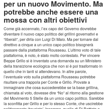
per un nuovo Movimento. Ma
potrebbe anche essere una
mossa con altri obiettivi
Come già accennato, l’ex capo del Governo dovrebbe
diventare il nuovo capo politico dei grillini governativi e
“liberali”, per dirla con Luigi Di Maio. Ma per tornare dal
direttivo a cinque a un unico capo politico bisognerà
passare dalla piattaforma Rousseau. L’ultimo voto di tale
piattaforma, è noto, è stato molto contestato. Per vincere
Beppe Grillo si è inventato una domanda su un Ministero
della transizione ecologica che non si è poi trasformato in
quello che in tanti si attendevano. In altre parole,
l’eventuale voto sulla piattaforma Rousseau potrebbe
risultare una trappola per Conte e Grillo. Provate a
immaginare che cosa succederebbe se la base grillina,
chiamata al voto, dovesse dire “No” al ritorno alla gestione
del Movimento 5 Stelle da un unico capo politico. Sarebbe
la sconfitta per Grillo e per lo stesso Conte, che uscirebbe
politicamente ‘bruciato’. Insomma, quella di Di Battista e