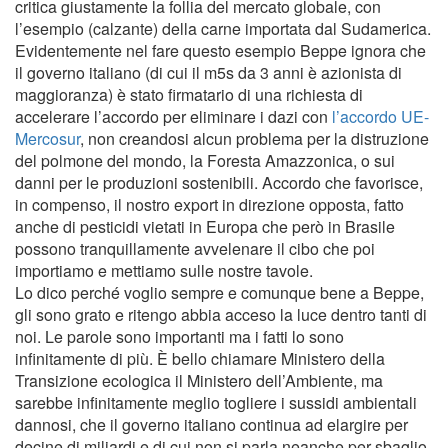
critica giustamente la follia del mercato globale, con
l’esempio (calzante) della carne importata dal Sudamerica.
Evidentemente nel fare questo esempio Beppe ignora che
il governo italiano (di cui il m5s da 3 anni è azionista di
maggioranza) è stato firmatario di una richiesta di
accelerare l’accordo per eliminare i dazi con
l’accordo UE-
Mercosur
, non creandosi alcun problema per la distruzione
del polmone del mondo, la Foresta Amazzonica, o sui
danni per le produzioni sostenibili. Accordo che favorisce,
in compenso, il nostro export in direzione opposta, fatto
anche di pesticidi vietati in Europa che però in Brasile
possono tranquillamente avvelenare il cibo che poi
importiamo e mettiamo sulle nostre tavole.
Lo dico perché voglio sempre e comunque bene a Beppe,
gli sono grato e ritengo abbia acceso la luce dentro tanti di
noi. Le parole sono importanti ma i fatti lo sono
infinitamente di più. È bello chiamare Ministero della
Transizione ecologica il Ministero dell’Ambiente, ma
sarebbe infinitamente meglio togliere i sussidi ambientali
dannosi, che il governo italiano continua ad elargire per
decine di miliardi e di cui non si parla neanche per sbaglio.