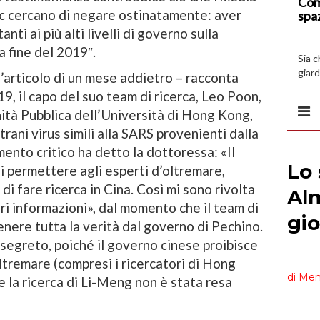
Com
Pcc cercano di negare ostinatamente: aver
spa
nti ai più alti livelli di governo sulla
a fine del 2019″.
Sia 
giard
’articolo di un mese addietro – racconta
spazi
19, il capo del suo team di ricerca, Leo Poon,
nità Pubblica dell’Università di Hong Kong,
strani virus simili alla SARS provenienti dalla
ento critico ha detto la dottoressa: «Il
di permettere agli esperti d’oltremare,
di fare ricerca in Cina. Così mi sono rivolta
ri informazioni», dal momento che il team di
ere tutta la verità dal governo di Pechino.
 segreto, poiché il governo cinese proibisce
ltremare (compresi i ricercatori di Hong
ne la ricerca di Li-Meng non è stata resa