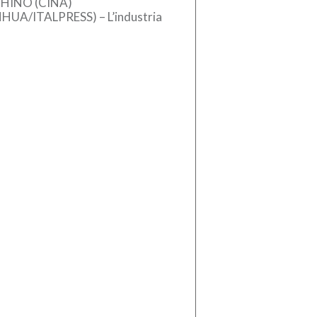
HINO (CINA)
NHUA/ITALPRESS) – L’industria
se dei macchinari ha registrato
crescita stabile nel primo
estre del 2026, sostenuta
l’aumento […]