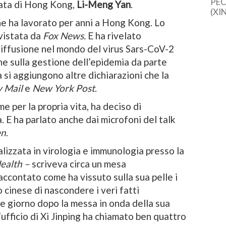
PEC
ziata di Hong Kong,
Li-Meng Yan
.
(XI
cine
e ha lavorato per anni a Hong Kong. Lo
una 
vistata da
Fox News.
E ha rivelato
sem
 diffusione nel mondo del virus Sars-CoV-2
dal
e sulla gestione dell’epidemia da parte
a si aggiungono altre dichiarazioni che la
y Mail
e
New York Post
.
 per la propria vita, ha deciso di
. E ha parlato anche dai microfoni del talk
en
.
lizzata in virologia e immunologia presso la
ealth –
scriveva circa un mesa
accontato come ha vissuto sulla sua pelle i
 cinese di nascondere i veri fatti
he giorno dopo la messa in onda della sua
’ufficio di Xi Jinping ha chiamato ben quattro