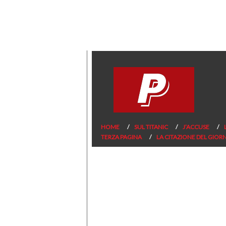
HOME
SUL TITANIC
J’ACCUSE
TERZA PAGINA
LA CITAZIONE DEL GIOR