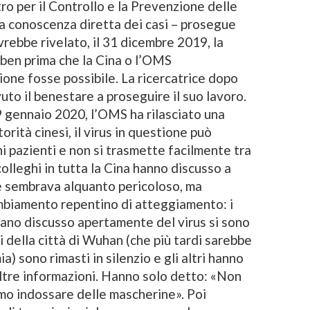
o per il Controllo e la Prevenzione delle
a conoscenza diretta dei casi – prosegue
vrebbe rivelato, il 31 dicembre 2019, la
ben prima che la Cina o l’OMS
one fosse possibile. La ricercatrice dopo
vuto il benestare a proseguire il suo lavoro.
 9 gennaio 2020, l’OMS ha rilasciato una
rità cinesi, il virus in questione può
ni pazienti e non si trasmette facilmente tra
colleghi in tutta la Cina hanno discusso a
he sembrava alquanto pericoloso, ma
ambiamento repentino di atteggiamento: i
evano discusso apertamente del virus si sono
i della città di Wuhan (che più tardi sarebbe
a) sono rimasti in silenzio e gli altri hanno
altre informazioni. Hanno solo detto: «Non
mo indossare delle mascherine». Poi