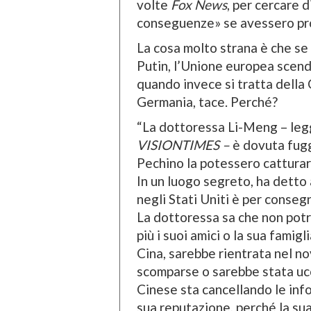
volte
Fox News
, per cercare 
conseguenze» se avessero pr
La cosa molto strana è che se 
Putin, l’Unione europea scend
quando invece si tratta della 
Germania, tace. Perché?
“La dottoressa Li-Meng – legg
VISIONTIMES –
è dovuta fugg
Pechino la potessero catturare
In un luogo segreto, ha detto
negli Stati Uniti è per conseg
La dottoressa sa che non potr
più i suoi amici o la sua famig
Cina, sarebbe rientrata nel n
scomparse o sarebbe stata ucc
Cinese sta cancellando le inf
sua reputazione, perché la su