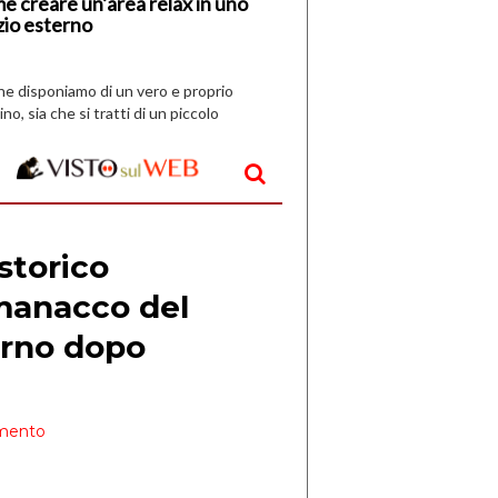
e creare un’area relax in uno
zio esterno
che disponiamo di un vero e proprio
ino, sia che si tratti di un piccolo
o all’aperto, l’idea è […]