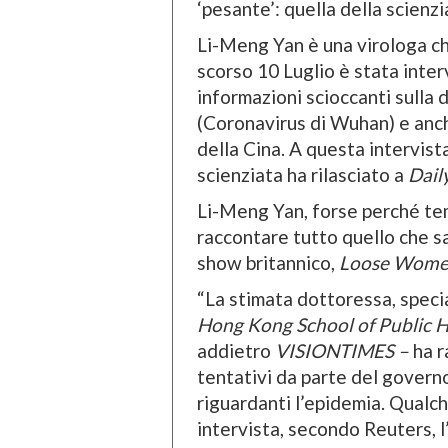
‘pesante’: quella della scien
Li-Meng Yan è una virologa ch
scorso 10 Luglio è stata inter
informazioni scioccanti sulla
(Coronavirus di Wuhan) e anch
della Cina. A questa intervist
scienziata ha rilasciato a
Dail
Li-Meng Yan, forse perché teme
raccontare tutto quello che sa
show britannico,
Loose Wom
“La stimata dottoressa, specia
Hong Kong School of Public H
addietro
VISIONTIMES –
ha r
tentativi da parte del governo
riguardanti l’epidemia. Qualc
intervista, secondo Reuters, l