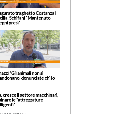
ugurato traghetto Costanza I
icilia, Schifani “Mantenuto
egni presi”
zzi “Gli animali non si
andonano, denunciate chi lo
, cresce il settore macchinari,
ainare le “attrezzature
lligenti”