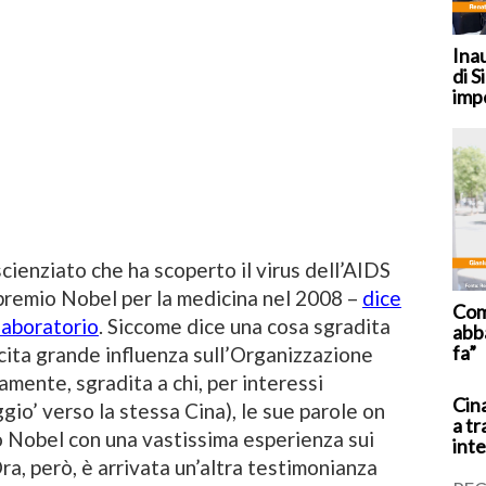
Ina
di S
imp
 scienziato che ha scoperto il virus dell’AIDS
 premio Nobel per la medicina nel 2008 –
dice
Coma
laboratorio
. Siccome dice una cosa sgradita
abb
fa”
rcita grande influenza sull’Organizzazione
amente, sgradita a chi, per interessi
Cina
ggio’ verso la stessa Cina), le sue parole on
a tr
 Nobel con una vastissima esperienza sui
inte
ra, però, è arrivata un’altra testimonianza