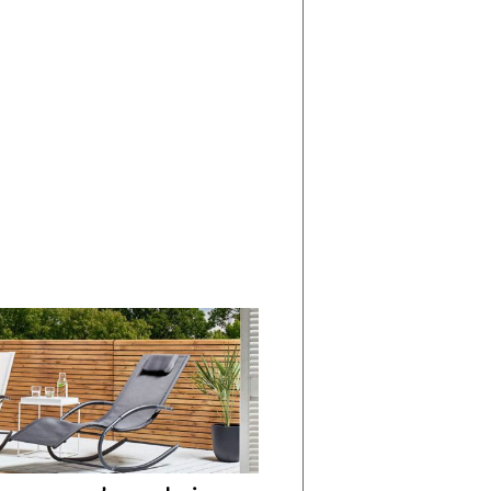
di
I
Nuovi
Vespri