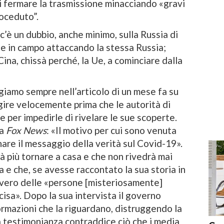
di fermare la trasmissione minacciando «gravi
oceduto”.
c’è un dubbio, anche minimo, sulla Russia di
e in campo attaccando la stessa Russia;
Cina, chissà perché, la Ue, a cominciare dalla
iamo sempre nell’articolo di un mese fa su
ire velocemente prima che le autorità di
 per impedirle di rivelare le sue scoperte.
 a
Fox News
: «Il motivo per cui sono venuta
nare il messaggio della verità sul Covid-19».
à più tornare a casa e che non rivedrà mai
lia e che, se avesse raccontato la sua storia in
overo delle «persone [misteriosamente]
isa». Dopo la sua intervista il governo
ormazioni che la riguardano, distruggendo la
a testimonianza contraddice ciò che i media