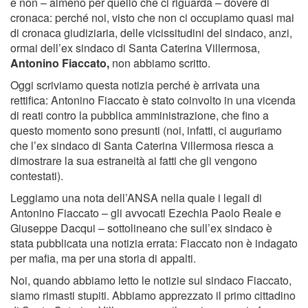
e non – almeno per quello che ci riguarda – dovere di
cronaca: perché noi, visto che non ci occupiamo quasi mai
di cronaca giudiziaria, delle vicissitudini del sindaco, anzi,
ormai dell’ex sindaco di Santa Caterina Villermosa,
Antonino Fiaccato,
non abbiamo scritto.
Oggi scriviamo questa notizia perché è arrivata una
rettifica: Antonino Fiaccato è stato coinvolto in una vicenda
di reati contro la pubblica amministrazione, che fino a
questo momento sono presunti (noi, infatti, ci auguriamo
che l’ex sindaco di Santa Caterina Villermosa riesca a
dimostrare la sua estraneità ai fatti che gli vengono
contestati).
Leggiamo una nota dell’ANSA nella quale i legali di
Antonino Fiaccato – gli avvocati Ezechia Paolo Reale e
Giuseppe Dacqui – sottolineano che sull’ex sindaco è
stata pubblicata una notizia errata: Fiaccato non è indagato
per mafia, ma per una storia di appalti.
Noi, quando abbiamo letto le notizie sul sindaco Fiaccato,
siamo rimasti stupiti. Abbiamo apprezzato il primo cittadino