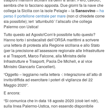
sembra che lo facciano apposta. Due giorni fa la nave che
collega la Sicilia con la isole Pelagie – la
Sansovino
–
ha
perso il portellone centrale per mare
(non ci chiedete come
sia possibile); ieri ‘attumbuliò’ l’aliscafo che collega
Palermo con Ustica!
Tutto questo ad Agosto!Com’è possibile tutto questo?
Hanno torto i sindacalisti dell’ORSA marittimi a scrivere
una lettera di protesta alla Regione siciliana e allo Stato
(per la precisione all’assessore regionale alle Infrastrutture
e ai Trasporti, Marco Falcone, alla Ministra delle
Infrastrutture e Trasporti, Paola De Micheli, e al vice
Ministro Giancarlo Cancelleri).
“Oggetto – leggiamo nella lettera -: integrazione all’atto di
invito/diffida ad esercitare i poteri di vigilanza del 22
Maggio 2020”.
E ancora:
“Si comunica che in data 18 agosto 2020 (cioè ieri ndr),
sulla linea Palermo-Ustica, non essendo disponibile