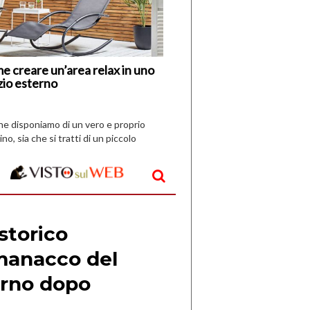
Nuovi
Vespri
e creare un’area relax in uno
zio esterno
che disponiamo di un vero e proprio
ino, sia che si tratti di un piccolo
o all’aperto, l’idea è […]