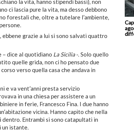
ischiano la vita, hanno stipendi bassi), non
uno ci lascia pure la vita, ma desso debbono
o forestali che, oltre a tutelare l’ambiente,
Caps
 persone.
ago
dif
ebbene grazie a lui si sono salvati quattro
e – dice al quotidiano
La Sicilia
-. Solo quello
tito quelle grida, non ci ho pensato due
corso verso quella casa che andava in
i e va vent’anni presta servizio
trovava in una chiesa per assistere a un
biniere in ferie, Francesco Fina. I due hanno
 un’abitazione vicina. Hanno capito che nella
 dentro. Entrambi si sono catapultati in
 un istante.