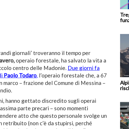
Tre
fun
randi giornali’ troveranno il tempo per
avero,
operaio forestale, ha salvato la vita a
piccolo centro delle Madonie.
Due giorni fa
di
Paolo Todaro
,
l’operaio forestale che, a 67
Alpi
an marco – frazione del Comune di Messina –
risc
ndio.
anni, hanno gettato discredito sugli operai
 massima parte precari – sono momenti
 prendere atto che questo personale svolge un
n retribuito (non c’è da stupirsi, perché