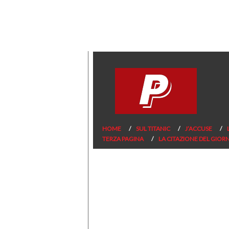
HOME
SUL TITANIC
J’ACCUSE
TERZA PAGINA
LA CITAZIONE DEL GIOR