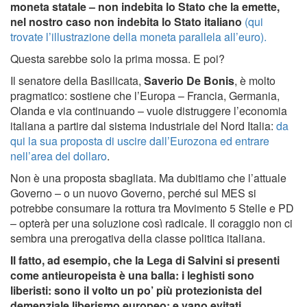
moneta statale – non indebita lo Stato che la emette,
nel nostro caso non indebita lo Stato italiano
(qui
trovate l’illustrazione della moneta parallela all’euro).
Questa sarebbe solo la prima mossa. E poi?
Il senatore della Basilicata,
Saverio De Bonis
, è molto
pragmatico: sostiene che l’Europa – Francia, Germania,
Olanda e via continuando – vuole distruggere l’economia
italiana a partire dal sistema industriale del Nord Italia:
da
qui la sua proposta di uscire dall’Eurozona ed entrare
nell’area del dollaro
.
Non è una proposta sbagliata. Ma dubitiamo che l’attuale
Governo – o un nuovo Governo, perché sul MES si
potrebbe consumare la rottura tra Movimento 5 Stelle e PD
– opterà per una soluzione così radicale. Il coraggio non ci
sembra una prerogativa della classe politica italiana.
Il fatto, ad esempio, che la Lega di Salvini si presenti
come antieuropeista è una balla: i leghisti sono
liberisti: sono il volto un po’ più protezionista del
demenziale liberismo europeo: e vano evitati,