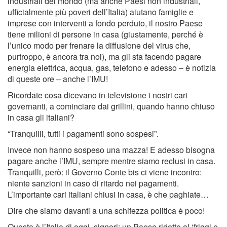
industriali del mondo (ma anche Paesi non industriali,
ufficialmente più poveri dell’Italia) aiutano famiglie e
imprese con interventi a fondo perduto, il nostro Paese
tiene milioni di persone in casa (giustamente, perché è
l’unico modo per frenare la diffusione del virus che,
purtroppo, è ancora tra noi), ma gli sta facendo pagare
energia elettrica, acqua, gas, telefono e adesso – è notizia
di queste ore – anche l’IMU!
Ricordate cosa dicevano in televisione i nostri cari
governanti, a cominciare dai grillini, quando hanno chiuso
in casa gli italiani?
“Tranquilli, tutti i pagamenti sono sospesi”.
Invece non hanno sospeso una mazza! E adesso bisogna
pagare anche l’IMU, sempre mentre siamo reclusi in casa.
Tranquilli, però: il Governo Conte bis ci viene incontro:
niente sanzioni in caso di ritardo nei pagamenti.
L’importante cari italiani chiusi in casa, è che paghiate…
Dire che siamo davanti a una schifezza politica è poco!
Questa è l’Italia di oggi, signori: un Paese ridotto al ‘friggi e