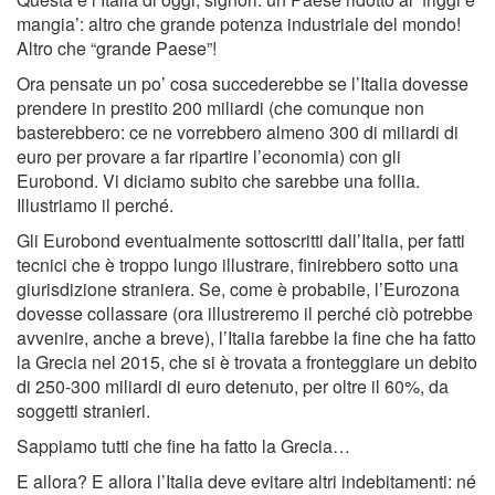
mangia’: altro che grande potenza industriale del mondo!
Altro che “grande Paese”!
Ora pensate un po’ cosa succederebbe se l’Italia dovesse
prendere in prestito 200 miliardi (che comunque non
basterebbero: ce ne vorrebbero almeno 300 di miliardi di
euro per provare a far ripartire l’economia) con gli
Eurobond. Vi diciamo subito che sarebbe una follia.
Illustriamo il perché.
Gli Eurobond eventualmente sottoscritti dall’Italia, per fatti
tecnici che è troppo lungo illustrare, finirebbero sotto una
giurisdizione straniera. Se, come è probabile, l’Eurozona
dovesse collassare (ora illustreremo il perché ciò potrebbe
avvenire, anche a breve), l’Italia farebbe la fine che ha fatto
la Grecia nel 2015, che si è trovata a fronteggiare un debito
di 250-300 miliardi di euro detenuto, per oltre il 60%, da
soggetti stranieri.
Sappiamo tutti che fine ha fatto la Grecia…
E allora? E allora l’Italia deve evitare altri indebitamenti: né