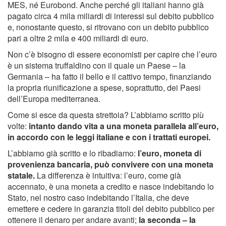
MES, né Eurobond. Anche perché gli italiani hanno già
pagato circa 4 mila miliardi di interessi sul debito pubblico
e, nonostante questo, si ritrovano con un debito pubblico
pari a oltre 2 mila e 400 miliardi di euro.
Non c’è bisogno di essere economisti per capire che l’euro
è un sistema truffaldino con il quale un Paese – la
Germania – ha fatto il bello e il cattivo tempo, finanziando
la propria riunificazione a spese, soprattutto, dei Paesi
dell’Europa mediterranea.
Come si esce da questa strettoia? L’abbiamo scritto più
volte:
intanto dando vita a una moneta parallela all’euro,
in accordo con le leggi italiane e con i trattati europei.
L’abbiamo già scritto e lo ribadiamo:
l’euro, moneta di
provenienza bancaria, può convivere con una moneta
statale.
La differenza è intuitiva: l’euro, come già
accennato, è una moneta a credito e nasce indebitando lo
Stato, nel nostro caso indebitando l’Italia, che deve
emettere e cedere in garanzia titoli del debito pubblico per
ottenere il denaro per andare avanti;
la seconda – la