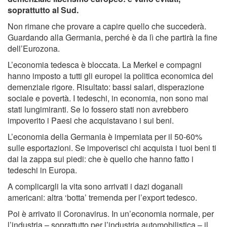
soprattutto al Sud.
Non rimane che provare a capire quello che succederà.
Guardando alla Germania, perché è da lì che partirà la fine
dell’Eurozona.
L’economia tedesca è bloccata. La Merkel e compagni
hanno imposto a tutti gli europei la politica economica del
demenziale rigore. Risultato: bassi salari, disperazione
sociale e povertà. I tedeschi, in economia, non sono mai
stati lungimiranti. Se lo fossero stati non avrebbero
impoverito i Paesi che acquistavano i sui beni.
L’economia della Germania è imperniata per il 50-60%
sulle esportazioni. Se impoverisci chi acquista i tuoi beni ti
dai la zappa sui piedi: che è quello che hanno fatto i
tedeschi in Europa.
A complicargli la vita sono arrivati i dazi doganali
americani: altra ‘botta’ tremenda per l’export tedesco.
Poi è arrivato il Coronavirus. In un’economia normale, per
l’industria – soprattutto per l’industria automobilistica – il