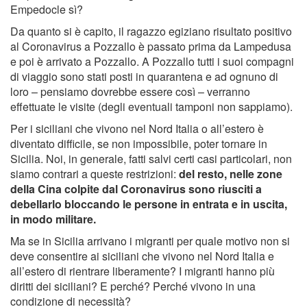
Empedocle sì?
Da quanto si è capito, il ragazzo egiziano risultato positivo
al Coronavirus a Pozzallo è passato prima da Lampedusa
e poi è arrivato a Pozzallo. A Pozzallo tutti i suoi compagni
di viaggio sono stati posti in quarantena e ad ognuno di
loro – pensiamo dovrebbe essere così – verranno
effettuate le visite (degli eventuali tamponi non sappiamo).
Per i siciliani che vivono nel Nord Italia o all’estero è
diventato difficile, se non impossibile, poter tornare in
Sicilia. Noi, in generale, fatti salvi certi casi particolari, non
siamo contrari a queste restrizioni:
del resto, nelle zone
della Cina colpite dal Coronavirus sono riusciti a
debellarlo bloccando le persone in entrata e in uscita,
in modo militare.
Ma se in Sicilia arrivano i migranti per quale motivo non si
deve consentire ai siciliani che vivono nel Nord Italia e
all’estero di rientrare liberamente? I migranti hanno più
diritti dei siciliani? E perché? Perché vivono in una
condizione di necessità?