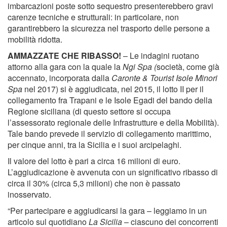
imbarcazioni poste sotto sequestro presenterebbero gravi
carenze tecniche e strutturali: in particolare, non
garantirebbero la sicurezza nel trasporto delle persone a
mobilità ridotta.
AMMAZZATE CHE RIBASSO!
– Le indagini ruotano
attorno alla gara con la quale la
Ngi Spa (
società, come già
accennato, incorporata dalla
Caronte & Tourist Isole Minori
Spa
nel 2017) si è aggiudicata, nel 2015, il lotto II per il
collegamento fra Trapani e le Isole Egadi del bando della
Regione siciliana (di questo settore si occupa
l’assessorato regionale delle Infrastrutture e della Mobilità).
Tale bando prevede il servizio di collegamento marittimo,
per cinque anni, tra la Sicilia e i suoi arcipelaghi.
Il valore del lotto è pari a circa 16 milioni di euro.
L’aggiudicazione è avvenuta con un significativo ribasso di
circa il 30% (circa 5,3 milioni) che non è passato
inosservato.
“Per partecipare e aggiudicarsi la gara – leggiamo in un
articolo sul quotidiano
La Sicilia
– ciascuno dei concorrenti