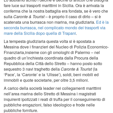
fare luce sui trasporti marittimi in Sicilia. Ora è arrivata la
conferma che la nostra battaglia era fondata, se è vero che
sulla
Caronte & Tourist
– è proprio il caso di dirlo – si è
scatenata una burrasca non marina, ma giudiziaria.
Ed è la
seconda burrasca, nel complicato mondo dei trasporti via
mare della Sicilia dopo quella di Trapani
.
La tempesta giudiziaria questa volta si è spostata a
Messina dove i finanzieri del Nucleo di Polizia Economico-
Finanziaria,insieme con gli omologhi di Palermo – nel
quadro di un’inchiesta coordinata dalla Procura della
Repubblica della Città dello Stretto – hanno posto sotto
sequestro 3 navi traghetto della
Caronte & Tourist
(la
‘Pace’, la ‘Caronte’ e la ‘Ulisse’), soldi, beni mobili ed
immobili e quote societarie, per oltre 3,5 milioni.
A carico della società leader nei collegamenti marittimi
nell’area marina dello Stretto di Messina i magistrati
inquirenti ipotizzati i reati di truffa per il conseguimento di
pubbliche erogazioni, falso ideologico e frode nelle
pubbliche forniture.