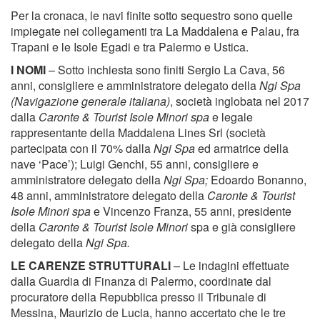
Per la cronaca, le navi finite sotto sequestro sono quelle
impiegate nei collegamenti tra La Maddalena e Palau, fra
Trapani e le Isole Egadi e tra Palermo e Ustica.
I NOMI
– Sotto inchiesta sono finiti Sergio La Cava, 56
anni, consigliere e amministratore delegato della
Ngi Spa
(Navigazione generale italiana)
, società inglobata nel 2017
dalla
Caronte & Tourist Isole Minori spa
e legale
rappresentante della Maddalena Lines Srl (società
partecipata con il 70% dalla
Ngi Spa
ed armatrice della
nave ‘Pace’); Luigi Genchi, 55 anni, consigliere e
amministratore delegato della
Ngi Spa;
Edoardo Bonanno,
48 anni, amministratore delegato della
Caronte & Tourist
Isole Minori spa
e Vincenzo Franza, 55 anni, presidente
della
Caronte & Tourist Isole Minori
spa e già consigliere
delegato della
Ngi Spa.
LE CARENZE STRUTTURALI
– Le indagini effettuate
dalla Guardia di Finanza di Palermo, coordinate dal
procuratore della Repubblica presso il Tribunale di
Messina, Maurizio de Lucia, hanno accertato che le tre