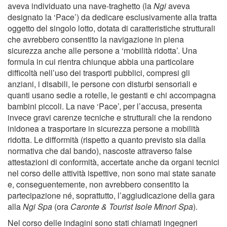
aveva individuato una nave-traghetto (la
Ngi
aveva
designato la ‘Pace’) da dedicare esclusivamente alla tratta
oggetto del singolo lotto, dotata di caratteristiche strutturali
che avrebbero consentito la navigazione in piena
sicurezza anche alle persone a ‘mobilità ridotta’. Una
formula in cui rientra chiunque abbia una particolare
difficoltà nell’uso dei trasporti pubblici, compresi gli
anziani, i disabili, le persone con disturbi sensoriali e
quanti usano sedie a rotelle, le gestanti e chi accompagna
bambini piccoli. La nave ‘Pace’, per l’accusa, presenta
invece gravi carenze tecniche e strutturali che la rendono
inidonea a trasportare in sicurezza persone a mobilità
ridotta. Le difformità (rispetto a quanto previsto sia dalla
normativa che dal bando), nascoste attraverso false
attestazioni di conformità, accertate anche da organi tecnici
nel corso delle attività ispettive, non sono mai state sanate
e, conseguentemente, non avrebbero consentito la
partecipazione né, soprattutto, l’aggiudicazione della gara
alla
Ngi Spa
(ora
Caronte & Tourist Isole Minori Spa
).
Nel corso delle indagini sono stati chiamati ingegneri