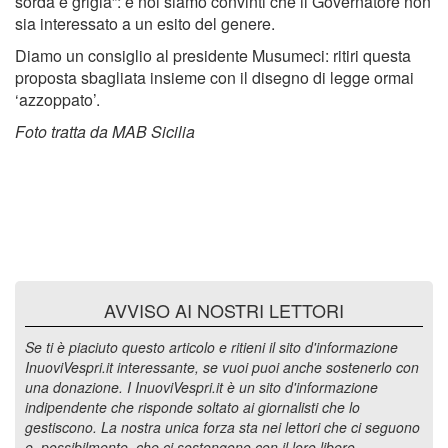
sorda e grigia”: e noi siamo convinti che il Governatore non
sia interessato a un esito del genere.
Diamo un consiglio al presidente Musumeci: ritiri questa
proposta sbagliata insieme con il disegno di legge ormai
‘azzoppato’.
Foto tratta da MAB Sicilia
AVVISO AI NOSTRI LETTORI
Se ti è piaciuto questo articolo e ritieni il sito d'informazione
InuoviVespri.it interessante, se vuoi puoi anche sostenerlo con
una donazione. I InuoviVespri.it è un sito d'informazione
indipendente che risponde soltato ai giornalisti che lo
gestiscono. La nostra unica forza sta nei lettori che ci seguono
e, possibilmente, che ci sostengono con il loro libero