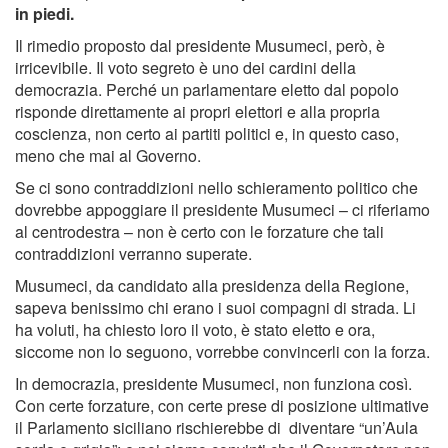
in piedi.
Il rimedio proposto dal presidente Musumeci, però, è
irricevibile. Il voto segreto è uno dei cardini della
democrazia. Perché un parlamentare eletto dal popolo
risponde direttamente ai propri elettori e alla propria
coscienza, non certo ai partiti politici e, in questo caso,
meno che mai al Governo.
Se ci sono contraddizioni nello schieramento politico che
dovrebbe appoggiare il presidente Musumeci – ci riferiamo
al centrodestra – non è certo con le forzature che tali
contraddizioni verranno superate.
Musumeci, da candidato alla presidenza della Regione,
sapeva benissimo chi erano i suoi compagni di strada. Li
ha voluti, ha chiesto loro il voto, è stato eletto e ora,
siccome non lo seguono, vorrebbe convincerli con la forza.
In democrazia, presidente Musumeci, non funziona così.
Con certe forzature, con certe prese di posizione ultimative
il Parlamento siciliano rischierebbe di diventare “un’Aula