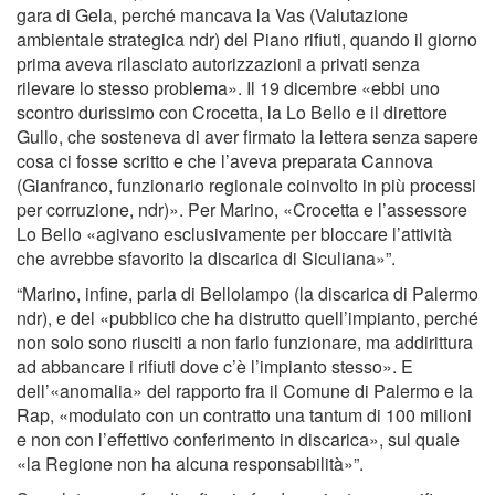
gara di Gela, perché mancava la Vas (Valutazione
ambientale strategica ndr) del Piano rifiuti, quando il giorno
prima aveva rilasciato autorizzazioni a privati senza
rilevare lo stesso problema». Il 19 dicembre «ebbi uno
scontro durissimo con Crocetta, la Lo Bello e il direttore
Gullo, che sosteneva di aver firmato la lettera senza sapere
cosa ci fosse scritto e che l’aveva preparata Cannova
(Gianfranco, funzionario regionale coinvolto in più processi
per corruzione, ndr)». Per Marino, «Crocetta e l’assessore
Lo Bello «agivano esclusivamente per bloccare l’attività
che avrebbe sfavorito la discarica di Siculiana»”.
“Marino, infine, parla di Bellolampo (la discarica di Palermo
ndr), e del «pubblico che ha distrutto quell’impianto, perché
non solo sono riusciti a non farlo funzionare, ma addirittura
ad abbancare i rifiuti dove c’è l’impianto stesso». E
dell’«anomalia» del rapporto fra il Comune di Palermo e la
Rap, «modulato con un contratto una tantum di 100 milioni
e non con l’effettivo conferimento in discarica», sul quale
«la Regione non ha alcuna responsabilità»”.