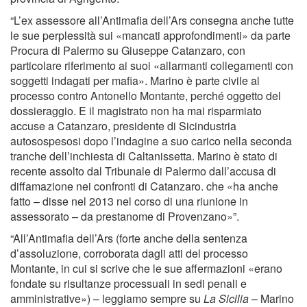
“L’ex assessore all’Antimafia dell’Ars consegna anche tutte
le sue perplessità sui «mancati approfondimenti» da parte
Procura di Palermo su Giuseppe Catanzaro, con
particolare riferimento ai suoi «allarmanti collegamenti con
soggetti indagati per mafia». Marino è parte civile al
processo contro Antonello Montante, perché oggetto del
dossieraggio. E il magistrato non ha mai risparmiato
accuse a Catanzaro, presidente di Sicindustria
autosospesosi dopo l’indagine a suo carico nella seconda
tranche dell’inchiesta di Caltanissetta. Marino è stato di
recente assolto dal Tribunale di Palermo dall’accusa di
diffamazione nei confronti di Catanzaro. che «ha anche
fatto – disse nel 2013 nel corso di una riunione in
assessorato – da prestanome di Provenzano»”.
“All’Antimafia dell’Ars (forte anche della sentenza
d’assoluzione, corroborata dagli atti del processo
Montante, in cui si scrive che le sue affermazioni «erano
fondate su risultanze processuali in sedi penali e
amministrative») – leggiamo sempre su
La Sicilia
– Marino