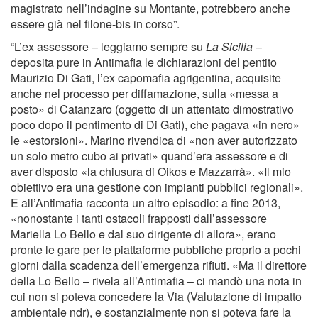
magistrato nell’indagine su Montante, potrebbero anche
essere già nel filone-bis in corso”.
“L’ex assessore – leggiamo sempre su
La Sicilia
–
deposita pure in Antimafia le dichiarazioni del pentito
Maurizio Di Gati, l’ex capomafia agrigentina, acquisite
anche nel processo per diffamazione, sulla «messa a
posto» di Catanzaro (oggetto di un attentato dimostrativo
poco dopo il pentimento di Di Gati), che pagava «in nero»
le «estorsioni». Marino rivendica di «non aver autorizzato
un solo metro cubo ai privati» quand’era assessore e di
aver disposto «la chiusura di Oikos e Mazzarrà». «Il mio
obiettivo era una gestione con impianti pubblici regionali».
E all’Antimafia racconta un altro episodio: a fine 2013,
«nonostante i tanti ostacoli frapposti dall’assessore
Mariella Lo Bello e dal suo dirigente di allora», erano
pronte le gare per le piattaforme pubbliche proprio a pochi
giorni dalla scadenza dell’emergenza rifiuti. «Ma il direttore
della Lo Bello – rivela all’Antimafia – ci mandò una nota in
cui non si poteva concedere la Via (Valutazione di impatto
ambientale ndr), e sostanzialmente non si poteva fare la