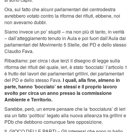
Ora, sul fatto che alcuni parlamentari del centrodestra
avrebbero votato contro la riforma dei rifiuti, ebbene, noi
non avevamo dubbi.
Siamo invece un po’ stupiti – ma non più di tanto, in verità
– dall’atteggiamento tenuto in Aula e poi fuori dall’Aula dai
parlamentari del Movimento 5 Stelle, del PD e dello stesso
Claudio Fava.
Ribadiamo: per circa i due terzi il disegno di legge sulla
riforma dei rifiuti del quale, ieri, è stato ‘bocciato’ l’articolo 1
è frutto del lavori dei parlamentari grillini, dei parlamentari
del PD e dello stesso Fava.
I quali, alla fine, almeno in
parte, hanno ‘bocciato’ se stessi e il proprio lavoro
svolto per circa un anno presso la commissione
Ambiente e Territorio.
Sarebbe, però, un errore pensare che la ‘bocciatura’ di ieri
sia un fatto ‘politico’ legato alla nuova alleanza tra grillini e
PDb che debbono comunque fare opposizione.
IL GIOCO DELLE PARTI – Gli interessi che sono in ballo