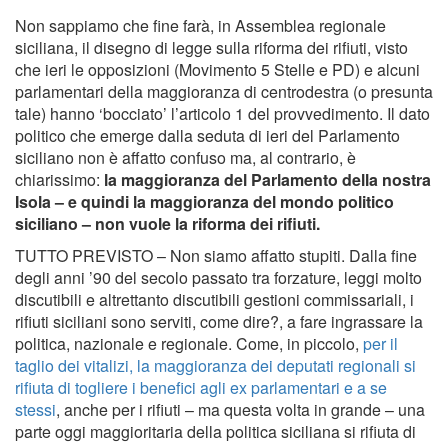
Non sappiamo che fine farà, in Assemblea regionale
siciliana, il disegno di legge sulla riforma dei rifiuti, visto
che ieri le opposizioni (Movimento 5 Stelle e PD) e alcuni
parlamentari della maggioranza di centrodestra (o presunta
tale) hanno ‘bocciato’ l’articolo 1 del provvedimento. Il dato
politico che emerge dalla seduta di ieri del Parlamento
siciliano non è affatto confuso ma, al contrario, è
chiarissimo:
la maggioranza del Parlamento della nostra
Isola – e quindi la maggioranza del mondo politico
siciliano – non vuole la riforma dei rifiuti.
TUTTO PREVISTO – Non siamo affatto stupiti. Dalla fine
degli anni ’90 del secolo passato tra forzature, leggi molto
discutibili e altrettanto discutibili gestioni commissariali, i
rifiuti siciliani sono serviti, come dire?, a fare ingrassare la
politica, nazionale e regionale. Come, in piccolo,
per il
taglio dei vitalizi, la maggioranza dei deputati regionali si
rifiuta di togliere i benefici agli ex parlamentari e a se
stessi
, anche per i rifiuti – ma questa volta in grande – una
parte oggi maggioritaria della politica siciliana si rifiuta di