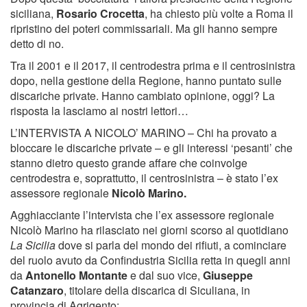
siciliana,
Rosario Crocetta
, ha chiesto più volte a Roma il
ripristino dei poteri commissariali. Ma gli hanno sempre
detto di no.
Tra il 2001 e il 2017, il centrodestra prima e il centrosinistra
dopo, nella gestione della Regione, hanno puntato sulle
discariche private. Hanno cambiato opinione, oggi? La
risposta la lasciamo ai nostri lettori…
L’INTERVISTA A NICOLO’ MARINO – Chi ha provato a
bloccare le discariche private – e gli interessi ‘pesanti’ che
stanno dietro questo grande affare che coinvolge
centrodestra e, soprattutto, il centrosinistra – è stato l’ex
assessore regionale
Nicolò Marino.
Agghiacciante l’intervista che l’ex assessore regionale
Nicolò Marino ha rilasciato nei giorni scorso al quotidiano
La Sicilia
dove si parla del mondo dei rifiuti, a cominciare
del ruolo avuto da Confindustria Sicilia retta in quegli anni
da
Antonello Montante
e dal suo vice,
Giuseppe
Catanzaro
, titolare della discarica di Siculiana, in
provincia di Agrigento: