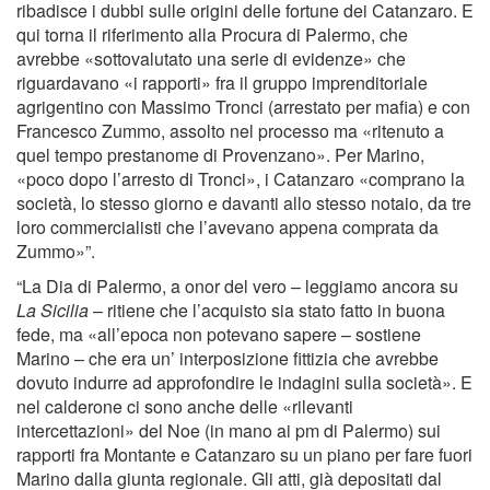
ribadisce i dubbi sulle origini delle fortune dei Catanzaro. E
qui torna il riferimento alla Procura di Palermo, che
avrebbe «sottovalutato una serie di evidenze» che
riguardavano «i rapporti» fra il gruppo imprenditoriale
agrigentino con Massimo Tronci (arrestato per mafia) e con
Francesco Zummo, assolto nel processo ma «ritenuto a
quel tempo prestanome di Provenzano». Per Marino,
«poco dopo l’arresto di Tronci», i Catanzaro «comprano la
società, lo stesso giorno e davanti allo stesso notaio, da tre
loro commercialisti che l’avevano appena comprata da
Zummo»”.
“La Dia di Palermo, a onor del vero – leggiamo ancora su
La Sicilia
– ritiene che l’acquisto sia stato fatto in buona
fede, ma «all’epoca non potevano sapere – sostiene
Marino – che era un’ interposizione fittizia che avrebbe
dovuto indurre ad approfondire le indagini sulla società». E
nel calderone ci sono anche delle «rilevanti
intercettazioni» del Noe (in mano ai pm di Palermo) sui
rapporti fra Montante e Catanzaro su un piano per fare fuori
Marino dalla giunta regionale. Gli atti, già depositati dal