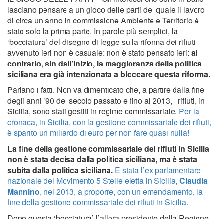
lasciano pensare a un gioco delle parti del quale il lavoro
di circa un anno in commissione Ambiente e Territorio è
stato solo la prima parte. In parole più semplici, la
‘bocciatura’ del disegno di legge sulla riforma dei rifiuti
avvenuto ieri non è casuale: non è stato pensato ieri:
al
contrario, sin dall’inizio, la maggioranza della politica
siciliana era già intenzionata a bloccare questa riforma.
Parlano i fatti. Non va dimenticato che, a partire dalla fine
degli anni ’90 del secolo passato e fino al 2013, i rifiuti, in
Sicilia, sono stati gestiti in regime commissariale.
Per la
cronaca, in Sicilia, con la gestione commissariale dei rifiuti,
è sparito un miliardo di euro per non fare quasi nulla!
La fine della gestione commissariale dei rifiuti in Sicilia
non è stata decisa dalla politica siciliana, ma è stata
subita dalla politica siciliana.
E stata l’ex parlamentare
nazionale del Movimento 5 Stelle eletta in Sicilia,
Claudia
Mannino
, nel 2013, a proporre, con un emendamento, la
fine della gestione commissariale dei rifiuti in Sicilia.
Dopo questa ‘bocciatura’ l’allora presidente della Regione