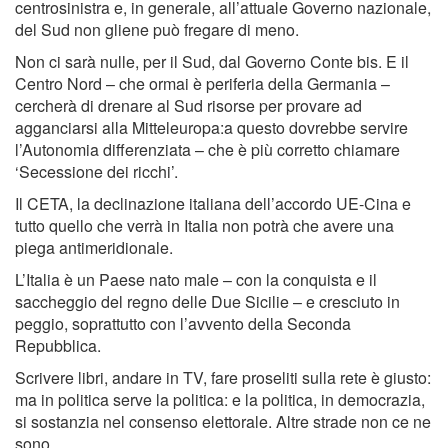
centrosinistra e, in generale, all’attuale Governo nazionale,
del Sud non gliene può fregare di meno.
Non ci sarà nulle, per il Sud, dal Governo Conte bis. E il
Centro Nord – che ormai è periferia della Germania –
cercherà di drenare al Sud risorse per provare ad
agganciarsi alla Mitteleuropa:a questo dovrebbe servire
l’Autonomia differenziata – che è più corretto chiamare
‘Secessione dei ricchi’.
Il CETA, la declinazione italiana dell’accordo UE-Cina e
tutto quello che verrà in Italia non potrà che avere una
piega antimeridionale.
L’Italia è un Paese nato male – con la conquista e il
saccheggio del regno delle Due Sicilie – e cresciuto in
peggio, soprattutto con l’avvento della Seconda
Repubblica.
Scrivere libri, andare in TV, fare proseliti sulla rete è giusto:
ma in politica serve la politica: e la politica, in democrazia,
si sostanzia nel consenso elettorale. Altre strade non ce ne
sono.