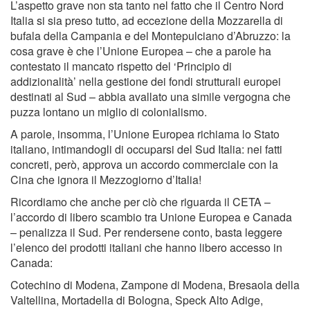
L’aspetto grave non sta tanto nel fatto che il Centro Nord
Italia si sia preso tutto, ad eccezione della Mozzarella di
bufala della Campania e del Montepulciano d’Abruzzo: la
cosa grave è che l’Unione Europea – che a parole ha
contestato il mancato rispetto del ‘Principio di
addizionalità’ nella gestione dei fondi strutturali europei
destinati al Sud – abbia avallato una simile vergogna che
puzza lontano un miglio di colonialismo.
A parole, insomma, l’Unione Europea richiama lo Stato
italiano, intimandogli di occuparsi del Sud Italia: nei fatti
concreti, però, approva un accordo commerciale con la
Cina che ignora il Mezzogiorno d’Italia!
Ricordiamo che anche per ciò che riguarda il CETA –
l’accordo di libero scambio tra Unione Europea e Canada
– penalizza il Sud. Per rendersene conto, basta leggere
l’elenco dei prodotti italiani che hanno libero accesso in
Canada:
Cotechino di Modena, Zampone di Modena, Bresaola della
Valtellina, Mortadella di Bologna, Speck Alto Adige,