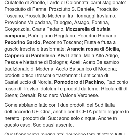
Culatello di Zibello, Lardo di Colonnata; carni stagionate:
Prosciutto di Parma, Prosciutto S. Daniele, Prosciutto
Toscano, Prosciutto Modena; tra i formaggi troviamo:
Provolone Valpadana, Taleggio, Asiago, Fontina,
Gorgonzola, Grana Padano,
Mozzarella di bufala
campana
, Parmigiano Reggiano, Pecorino Romano,
Pecorino Sardo,
Pecorino Toscano; Frutta e frutta a
guscio fresche e trasformate:
Arancia rossa di Sicilia,
Cappero di Pantelleria
, Kiwi Latina, Mela Alto Adige,
Pesca e Nettarine di Bologna; Aceti: Aceto Balsamico
tradizionale di Modena, Aceto Balsamico di Modena;
prodotti orticoli freschi e trasformati: Lenticchia di
Castelluccio di Norcia,
Pomodoro di Pachino
, Radicchio
rosso di Treviso; dolciumi e prodotti da forno: Ricciarelli di
Siena; Cereali: Riso nero Vialone Veronese.
Come abbiamo fatto con i due prodotti del Sud Italia
dell’accordo UE-Cina, anche per il CETA potete leggere in
neretto i prodotti del Sud: sono solo cinque. Anche in
questo caso, Sud quasi assente.
Quest’ennesima ‘pugnalata’ dovrebbe fare riflettere tutti i