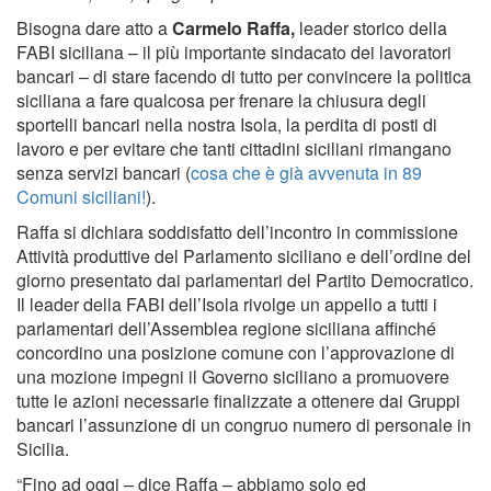
Bisogna dare atto a
Carmelo Raffa,
leader storico della
FABI siciliana – il più importante sindacato dei lavoratori
bancari – di stare facendo di tutto per convincere la politica
siciliana a fare qualcosa per frenare la chiusura degli
sportelli bancari nella nostra Isola, la perdita di posti di
lavoro e per evitare che tanti cittadini siciliani rimangano
senza servizi bancari (
cosa che è già avvenuta in 89
Comuni siciliani!
).
Raffa si dichiara soddisfatto dell’incontro in commissione
Attività produttive del Parlamento siciliano e dell’ordine del
giorno presentato dai parlamentari del Partito Democratico.
Il leader della FABI dell’Isola rivolge un appello a tutti i
parlamentari dell’Assemblea regione siciliana affinché
concordino una posizione comune con l’approvazione di
una mozione impegni il Governo siciliano a promuovere
tutte le azioni necessarie finalizzate a ottenere dai Gruppi
bancari l’assunzione di un congruo numero di personale in
Sicilia.
“Fino ad oggi – dice Raffa – abbiamo solo ed