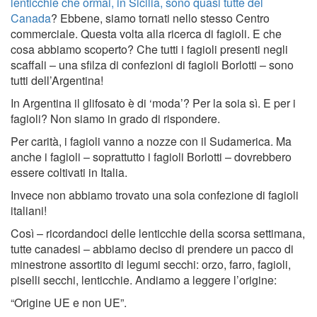
lenticchie che ormai, in Sicilia, sono quasi tutte del
Canada
? Ebbene, siamo tornati nello stesso Centro
commerciale. Questa volta alla ricerca di fagioli. E che
cosa abbiamo scoperto? Che tutti i fagioli presenti negli
scaffali – una sfilza di confezioni di fagioli Borlotti – sono
tutti dell’Argentina!
In Argentina il glifosato è di ‘moda’? Per la soia sì. E per i
fagioli? Non siamo in grado di rispondere.
Per carità, i fagioli vanno a nozze con il Sudamerica. Ma
anche i fagioli – soprattutto i fagioli Borlotti – dovrebbero
essere coltivati in Italia.
Invece non abbiamo trovato una sola confezione di fagioli
italiani!
Così – ricordandoci delle lenticchie della scorsa settimana,
tutte canadesi – abbiamo deciso di prendere un pacco di
minestrone assortito di legumi secchi: orzo, farro, fagioli,
piselli secchi, lenticchie. Andiamo a leggere l’origine:
“Origine UE e non UE”.