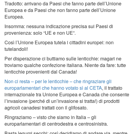
Tradotto: arrivano da Paesi che fanno parte dell’Unione
Europea e da Paesi che non fanno parte dell’Unione
Europea.
Insomma: nessuna indicazione precisa sui Paesi di
provenienza: solo “UE e non UE”.
Così l’Unione Europea tutela i cittadini europei: non
tutelandoli!
Per disperazione ci buttiamo sulle lenticchie: magari ne
troviamo qualche confezione italiana. Niente da fare: tutte
lenticchie provenienti dal Canada!
Non ci resta – per le lenticchie – che ringraziare gli
europarlamentari che hanno votato sì al CETA
, il trattato
internazionale tra Unione Europea e Canada che consente
l’invasione (perché di un’invasione si tratta!) di prodotti
agricoli canadesi trattati con il glifosato.
Ringraziamo – visto che siamo in Italia – gli
europarlamentari di centrodestra e centrosinistra.
Basta legumi secchi: così decidiamo di andare via. mentre