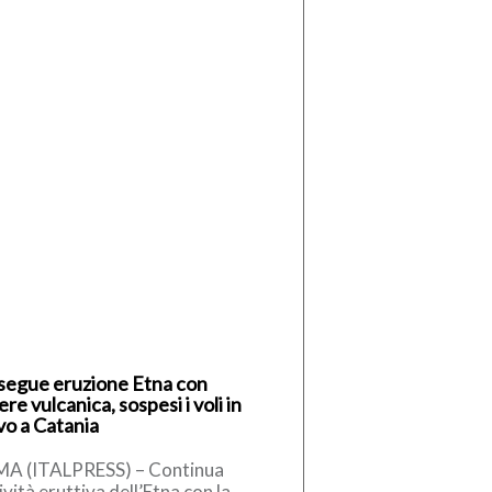
segue eruzione Etna con
re vulcanica, sospesi i voli in
vo a Catania
A (ITALPRESS) – Continua
tività eruttiva dell’Etna con la