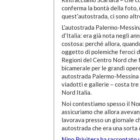
conferma la bontà della foto,
quest’autostrada, ci sono altre
L’autostrada Palermo-Messina 
d’Italia: era già nota negli an
costosa: perché allora, quando
oggetto di polemiche feroci d
Regioni del Centro Nord che 
bicamerale per le grandi opere 
autostrada Palermo-Messina – 
viadotti e gallerie – costa tr
Nord Italia.
Noi contestiamo spesso il Nord 
assicuriamo che allora avevano 
lavorava presso un giornale ch
autostrada che era una sorta 
Nino Privitera ha raccontato un