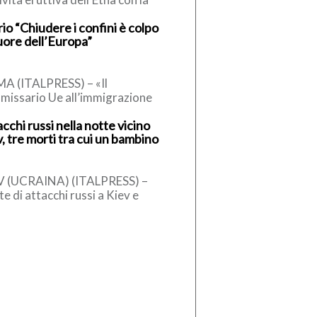
testuale emissione di cenere
io “Chiudere i confini è colpo
anica in atmosfera. L’Istituto
uore dell’Europa”
onale di Geofisica […]
A (ITALPRESS) – «Il
missario Ue all’immigrazione
nner, un conservatore, ha detto
cchi russi nella notte vicino
la sospensione dell’accordo di
, tre morti tra cui un bambino
engen, può essere […]
V (UCRAINA) (ITALPRESS) –
e di attacchi russi a Kiev e
orni. Il bilancio è di tre persone
e, tra […]