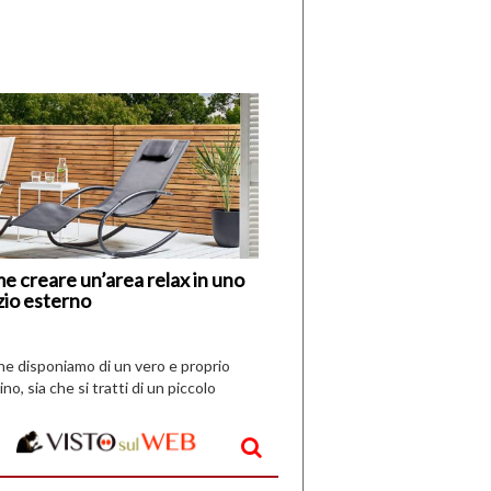
di
I
Nuovi
Vespri
e creare un’area relax in uno
zio esterno
che disponiamo di un vero e proprio
ino, sia che si tratti di un piccolo
o all’aperto, l’idea è […]