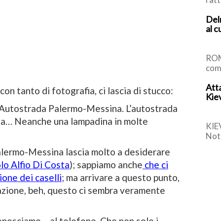
con
Delr
vulc
al c
Nazi
ROM
com
Bru
Atta
che 
 con tanto di fotografia, ci lascia di stucco:
Kiev
Sch
… Autostrada Palermo-Messina. L’autostrada
alia… Neanche una lampadina in molte
KIE
Nott
dint
lermo-Messina lascia molto a desiderare
mort
olo Alfio Di Costa
); sappiamo anche
che ci
ione dei caselli
; ma arrivare a questo punto,
inazione, beh, questo ci sembra veramente
onosciamo – al telefono. Che non solo i