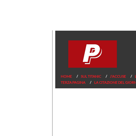
HOME
SUL TITANIC
J’ACCUSE
TERZA PAGINA
LA CITAZIONE DEL GIOR