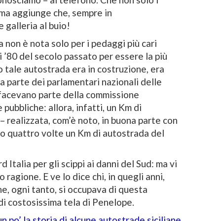
 ma aggiunge che, sempre in
 galleria al buio!
non è nota solo per i pedaggi più cari
ni ’80 del secolo passato per essere la più
 tale autostrada era in costruzione, era
a parte dei parlamentari nazionali delle
facevano parte della commissione
pubbliche: allora, infatti, un Km di
realizzata, com’è noto, in buona parte con
e o quattro volte un Km di autostrada del
Italia per gli scippi ai danni del Sud: ma vi
ragione. E ve lo dice chi, in quegli anni,
e, ogni tanto, si occupava di questa
di costosissima tela di Penelope.
 po’ la storia di alcune autostrade siciliane.