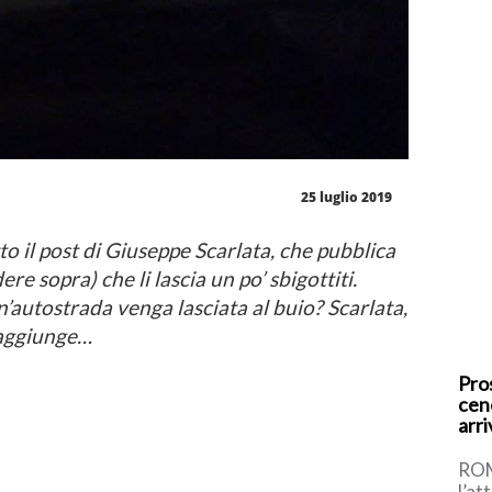
25 luglio 2019
o il post di Giuseppe Scarlata, che pubblica
re sopra) che li lascia un po’ sbigottiti.
n’autostrada venga lasciata al buio? Scarlata,
e aggiunge…
Pro
cene
arri
ROM
l’at