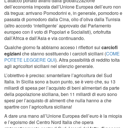
L’attacco portato avanti dalla globalizzazione
dell’economia imposta dall’Unione Europea dell’euro non
dà tregua: arrivano Pomodorini e, in generale, pomodoro e
passata di pomodoro dalla Cina, olio d’oliva dalla Tunisia
(altro accordo ‘intelligente’ approvato dal Parlamento
europeo con il voto di Popolari e Socialisti), ortofrutta
dall’Africa e dall’Asia e via continuando.
Qualche giorno fa abbiamo acceso i riflettori sui
carciofi
egiziani
che stanno sostituendo i carciofi siciliani (
COME
POTETE LEGGERE QUI
). Altra possibilità di reddito tolta
agli agricoltori siciliani nel silenzio generale.
L’obiettivo è preciso: smantellare l’agricoltura del Sud
Italia. In Sicilia sono a buon punto, se è vero che, su 13
miliardi di spesa per l’acquisto di beni alimentari da parte
della popolazione siciliana, ben 11 miliardi di euro sono
spesi per l’acquisto di alimenti che nulla hanno a che
spartire con l’agricoltura siciliana!
A dare una mano all’Unione Europea dell’euro è la miopia
e l’egoismo del Centro Nord Italia che opera