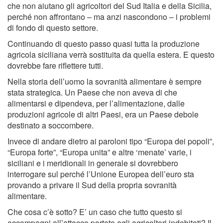
che non aiutano gli agricoltori del Sud Italia e della Sicilia,
perché non affrontano – ma anzi nascondono – i problemi
di fondo di questo settore.
Continuando di questo passo quasi tutta la produzione
agricola siciliana verrà sostituita da quella estera. E questo
dovrebbe fare riflettere tutti.
Nella storia dell’uomo la sovranità alimentare è sempre
stata strategica. Un Paese che non aveva di che
alimentarsi e dipendeva, per l’alimentazione, dalle
produzioni agricole di altri Paesi, era un Paese debole
destinato a soccombere.
Invece di andare dietro ai paroloni tipo “Europa dei popoli”,
“Europa forte”, “Europa unita” e altre ‘menate’ varie, i
siciliani e i meridionali in generale si dovrebbero
interrogare sul perché l’Unione Europea dell’euro sta
provando a privare il Sud della propria sovranità
alimentare.
Che cosa c’è sotto? E’ un caso che tutto questo si
accompagni all’attacco portato agli agricoltori indebitati? Il