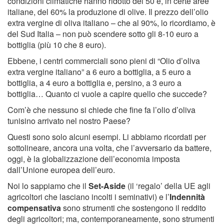
condizioni climatiche hanno ridotto del 50 e, in certe aree
italiane, del 60% la produzione di olive. Il prezzo dell’olio
extra vergine di oliva italiano – che al 90%, lo ricordiamo, è
del Sud Italia – non può scendere sotto gli 8-10 euro a
bottiglia (più 10 che 8 euro).
Ebbene, i centri commerciali sono pieni di “Olio d’oliva
extra vergine italiano” a 6 euro a bottiglia, a 5 euro a
bottiglia, a 4 euro a bottiglia e, persino, a 3 euro a
bottiglia… Quanto ci vuole a capire quello che succede?
Com’è che nessuno si chiede che fine fa l’olio d’oliva
tunisino arrivato nel nostro Paese?
Questi sono solo alcuni esempi. Li abbiamo ricordati per
sottolineare, ancora una volta, che l’avversario da battere,
oggi, è la globalizzazione dell’economia imposta
dall’Unione europea dell’euro.
Noi lo sappiamo che il
Set-Aside
(il ‘regalo’ della UE agli
agricoltori che lasciano incolti i seminativi) e l’
Indennità
compensativa
sono strumenti che sostengono il reddito
degli agricoltori; ma, contemporaneamente, sono strumenti