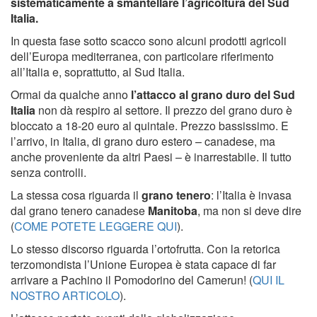
sistematicamente a smantellare l’agricoltura del Sud
Italia.
In questa fase sotto scacco sono alcuni prodotti agricoli
dell’Europa mediterranea, con particolare riferimento
all’Italia e, soprattutto, al Sud Italia.
Ormai da qualche anno
l’attacco al grano duro del Sud
Italia
non dà respiro al settore. Il prezzo del grano duro è
bloccato a 18-20 euro al quintale. Prezzo bassissimo. E
l’arrivo, in Italia, di grano duro estero – canadese, ma
anche proveniente da altri Paesi – è inarrestabile. Il tutto
senza controlli.
La stessa cosa riguarda il
grano tenero
: l’Italia è invasa
dal grano tenero canadese
Manitoba
, ma non si deve dire
(
COME POTETE LEGGERE QUI
).
Lo stesso discorso riguarda l’ortofrutta. Con la retorica
terzomondista l’Unione Europea è stata capace di far
arrivare a Pachino il Pomodorino del Camerun! (
QUI IL
NOSTRO ARTICOLO
).