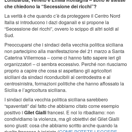
che chiedono la “Secessione dei ricchi”?
La verità è che quando c’è da proteggere il Centro Nord
Italia si introducono i dazi doganali e si propone la
“Secessione dei ricchi”, ovvero lo scippo di altri soldi al
Sud.
Preoccuparsi che i sindaci della vecchia politica siciliana
non partecipino alla manifestazione del 21 marzo a Santa
Caterina Villermosa – come ci hanno fatto sapere ieri gli
organizzatori – ci sembra eccessivo. Perché non riusciamo
proprio a capire che cosa si aspettano gli agricoltori
siciliani da sindaci riconducibili al centrodestra e al
centrosinistra, formazioni politiche che hanno affossato la
Sicilia e l’agricoltura siciliana.
I sindaci della vecchia politica siciliana sarebbero
“spaventati” dal fatto che abbiamo citato come esempio
positivo i
Gilet Gialli
francesi. E noi lo ribadiamo: non
condividiamo la violenza, ma gli obiettivi del Gilet Gialli
sono giusti: cosa che abbiamo scritto anche quando la
rivolta francese è iniziata (
COME POTETE LEGGERE