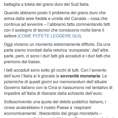
battaglia a tutela del grano duro del Sud Italia.
Quando abbiamo posto il problema del grano duro che
arriva dalle aree fredde e umide del Canada – cosa che
continua ad avvenire – l’abbiamo fatto commentando fatti
con il sostegno di tecnici che conoscono molto bene il
settore (
COME POTETE LEGGERE QUI
).
Oggi viviamo un momento estremamente difficile. Da una
parte siamo inondati dalla retorica ‘europeista’; dall’altra
parte, però, ci sono i duri fatti già accaduti e i duri fatti che
premono dal basso.
I fatti accaduti sono sotto gli occhi di tutti. Con l’avvento
dell’euro l’Italia si è giocata la
sovranità monetaria
. Le
polemiche di questi giorni sul memorandum dell’attuale
Governo italiano con la Cina si riassumono nel tentativo di
impedire all’Italia di liberarsi dalla schiavitù dell’euro.
Sottoscrivendo una quota del debito pubblico italiano, i
cinesi aiuterebbero il nostro Paese a ‘respirare’
economicamente’, liberandolo dal giogo monetario –