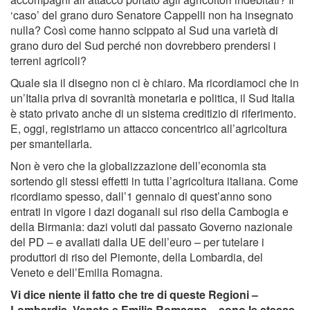
‘caso’ del grano duro Senatore Cappelli non ha insegnato
nulla? Così come hanno scippato al Sud una varietà di
grano duro del Sud perché non dovrebbero prendersi i
terreni agricoli?
Quale sia il disegno non ci è chiaro. Ma ricordiamoci che in
un’Italia priva di sovranità monetaria e politica, il Sud Italia
è stato privato anche di un sistema creditizio di riferimento.
E, oggi, registriamo un attacco concentrico all’agricoltura
per smantellarla.
Non è vero che la globalizzazione dell’economia sta
sortendo gli stessi effetti in tutta l’agricoltura italiana. Come
ricordiamo spesso, dall’1 gennaio di quest’anno sono
entrati in vigore i dazi doganali sul riso della Cambogia e
della Birmania: dazi voluti dal passato Governo nazionale
del PD – e avallati dalla UE dell’euro – per tutelare i
produttori di riso del Piemonte, della Lombardia, del
Veneto e dell’Emilia Romagna.
Vi dice niente il fatto che tre di queste Regioni –
Lombardia, Veneto e Emilia Romagna – sono le stesse