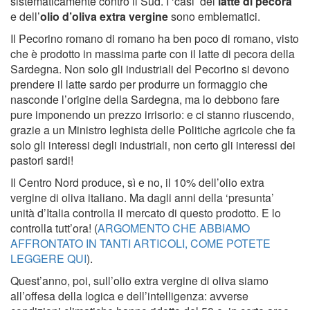
sistematicamente contro il Sud. I ‘casi’ del
latte di pecora
e dell’
olio d’oliva extra vergine
sono emblematici.
Il Pecorino romano di romano ha ben poco di romano, visto
che è prodotto in massima parte con il latte di pecora della
Sardegna. Non solo gli industriali del Pecorino si devono
prendere il latte sardo per produrre un formaggio che
nasconde l’origine della Sardegna, ma lo debbono fare
pure imponendo un prezzo irrisorio: e ci stanno riuscendo,
grazie a un Ministro leghista delle Politiche agricole che fa
solo gli interessi degli industriali, non certo gli interessi dei
pastori sardi!
Il Centro Nord produce, sì e no, il 10% dell’olio extra
vergine di oliva italiano. Ma dagli anni della ‘presunta’
unità d’Italia controlla il mercato di questo prodotto. E lo
controlla tutt’ora! (
ARGOMENTO CHE ABBIAMO
AFFRONTATO IN TANTI ARTICOLI, COME POTETE
LEGGERE QUI
).
Quest’anno, poi, sull’olio extra vergine di oliva siamo
all’offesa della logica e dell’intelligenza: avverse