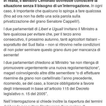
In realtà, il Ministro Centinaio dovrebbe conoscere la
situazione senza il bisogno di un’interrogazione.
In ogni
caso, è importante che qualcuno lo spinga a fare qualcosa
(fino ad ora non ha detto una sola parola sulla
privatizzazione del grano Senatore Cappelli!).
I due parlamentati di
Liberi e Uguali
invitano il Ministro a
fare qualcosa per evitare che, per il terzo anno
consecutivo, il prossimo autunno, tanti agricoltori italiani –
soprattutto del Sud Italia – non si ritrovino nelle condizioni
di non poter seminare questo grano duro per mancanza di
semente!
I due parlamentari chiedono al Ministro “se non ritenga di
promuovere urgentemente una nuova regolamentazione”,
magari coinvolgendo altre ditte sementiere “o di effettuare
risemine da grano non cartellinato l’anno precedente,
ricorrendo, se del caso, a licenze obbligatorie a favore
degli interessati in base all’articolo 115 del Decreto
legislativo n. 15 del 2005″.
Nell’interrogazione si chiede inoltre la riapertura dei termini