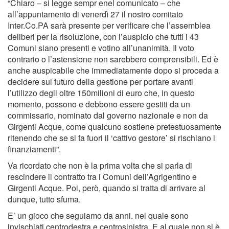
“Chiaro – si legge sempr enel comunicato – che
all’appuntamento di venerdì 27 il nostro comitato
Inter.Co.PA sarà presente per verificare che l’assemblea
deliberi per la risoluzione, con l’auspicio che tutti i 43
Comuni siano presenti e votino all’unanimità. Il voto
contrario o l’astensione non sarebbero comprensibili. Ed è
anche auspicabile che immediatamente dopo si proceda a
decidere sul futuro della gestione per portare avanti
l’utilizzo degli oltre 150milioni di euro che, in questo
momento, possono e debbono essere gestiti da un
commissario, nominato dal governo nazionale e non da
Girgenti Acque, come qualcuno sostiene pretestuosamente
ritenendo che se si fa fuori il ‘cattivo gestore’ si rischiano i
finanziamenti”.
Va ricordato che non è la prima volta che si parla di
rescindere il contratto tra i Comuni dell’Agrigentino e
Girgenti Acque. Poi, però, quando si tratta di arrivare al
dunque, tutto sfuma.
E’ un gioco che seguiamo da anni. nel quale sono
invischiati centrodestra e centrosinistra. E al quale non si è