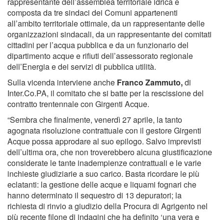
rappresentante dell’assemblea territoriale idrica e
composta da tre sindaci dei Comuni appartenenti
all’ambito territoriale ottimale, da un rappresentante delle
organizzazioni sindacali, da un rappresentante dei comitati
cittadini per l’acqua pubblica e da un funzionario del
dipartimento acque e rifiuti dell’assessorato regionale
dell’Energia e dei servizi di pubblica utilità.
Sulla vicenda interviene anche
Franco Zammuto,
di
Inter.Co.PA, il comitato che si batte per la rescissione del
contratto trentennale con Girgenti Acque.
“Sembra che finalmente, venerdì 27 aprile, la tanto
agognata risoluzione contrattuale con il gestore Girgenti
Acque possa approdare al suo epilogo. Salvo imprevisti
dell’ultima ora, che non troverebbero alcuna giustificazione
considerate le tante inadempienze contrattuali e le varie
inchieste giudiziarie a suo carico. Basta ricordare le più
eclatanti: la gestione delle acque e liquami fognari che
hanno determinato il sequestro di 13 depuratori; la
richiesta di rinvio a giudizio della Procura di Agrigento nel
più recente filone di indagini che ha definito ‘una vera e