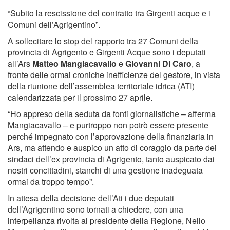
“Subito la rescissione del contratto tra Girgenti acque e i
Comuni dell’Agrigentino”.
A sollecitare lo stop del rapporto tra 27 Comuni della
provincia di Agrigento e Girgenti Acque sono i deputati
all’Ars
Matteo Mangiacavallo
e
Giovanni Di Caro
, a
fronte delle ormai croniche inefficienze del gestore, in vista
della riunione dell’assemblea territoriale idrica (ATI)
calendarizzata per il prossimo 27 aprile.
“Ho appreso della seduta da fonti giornalistiche – afferma
Mangiacavallo – e purtroppo non potrò essere presente
perché impegnato con l’approvazione della finanziaria in
Ars, ma attendo e auspico un atto di coraggio da parte dei
sindaci dell’ex provincia di Agrigento, tanto auspicato dai
nostri concittadini, stanchi di una gestione inadeguata
ormai da troppo tempo”.
In attesa della decisione dell’Ati i due deputati
dell’Agrigentino sono tornati a chiedere, con una
interpellanza rivolta al presidente della Regione, Nello