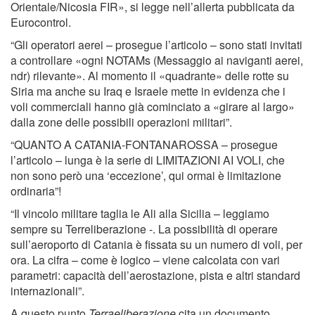
Orientale/Nicosia FIR», si legge nell’allerta pubblicata da
Eurocontrol.
“Gli operatori aerei – prosegue l’articolo – sono stati invitati
a controllare «ogni NOTAMs (Messaggio ai naviganti aerei,
ndr) rilevante». Al momento il «quadrante» delle rotte su
Siria ma anche su Iraq e Israele mette in evidenza che i
voli commerciali hanno già cominciato a «girare al largo»
dalla zone delle possibili operazioni militari”.
“QUANTO A CATANIA-FONTANAROSSA – prosegue
l’articolo – lunga è la serie di LIMITAZIONI AI VOLI, che
non sono però una ‘eccezione’, qui ormai è limitazione
ordinaria”!
“Il vincolo militare taglia le Ali alla Sicilia – leggiamo
sempre su Terreliberazione -. La possibilità di operare
sull’aeroporto di Catania è fissata su un numero di voli, per
ora. La cifra – come è logico – viene calcolata con vari
parametri: capacità dell’aerostazione, pista e altri standard
internazionali”.
A questo punto
Terraeliberazione
cita un documento