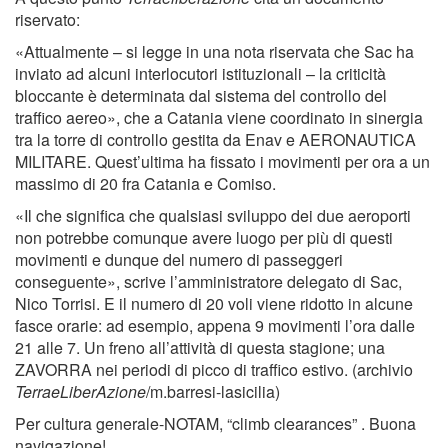
riservato:
«Attualmente – si legge in una nota riservata che Sac ha
inviato ad alcuni interlocutori istituzionali – la criticità
bloccante è determinata dal sistema del controllo del
traffico aereo», che a Catania viene coordinato in sinergia
tra la torre di controllo gestita da Enav e AERONAUTICA
MILITARE. Quest’ultima ha fissato i movimenti per ora a un
massimo di 20 fra Catania e Comiso.
«Il che significa che qualsiasi sviluppo dei due aeroporti
non potrebbe comunque avere luogo per più di questi
movimenti e dunque del numero di passeggeri
conseguente», scrive l’amministratore delegato di Sac,
Nico Torrisi. E il numero di 20 voli viene ridotto in alcune
fasce orarie: ad esempio, appena 9 movimenti l’ora dalle
21 alle 7. Un freno all’attività di questa stagione; una
ZAVORRA nei periodi di picco di traffico estivo. (archivio
TerraeLiberAzione
/m.barresi-lasicilia)
Per cultura generale-NOTAM, “climb clearances” . Buona
navigazione!